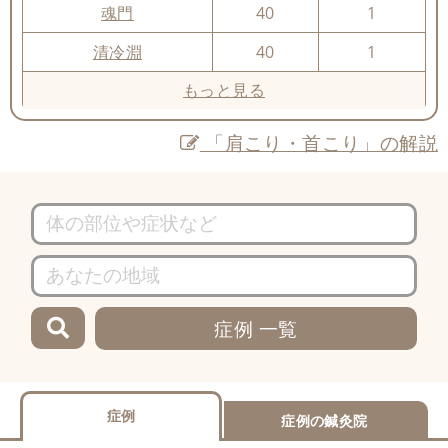
魂門
40
1
清冷淵
40
1
もっと見る
「肩こり・首こり」の解説
症例 一覧
症例
症例の鍼灸院