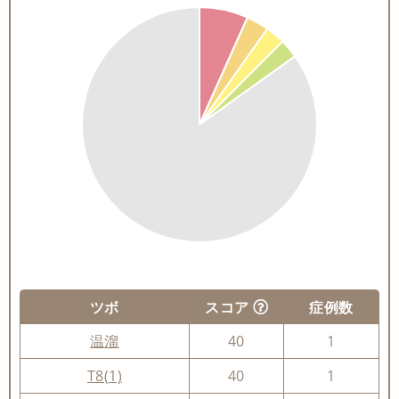
ツボ
スコア
症例数
温溜
40
1
T8(1)
40
1