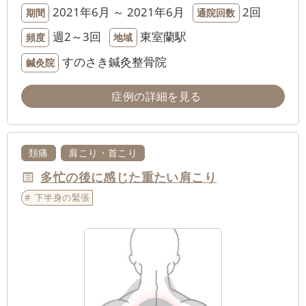
2021年6月 ～ 2021年6月
2回
期間
通院回数
週2～3回
東室蘭駅
頻度
地域
すのさき鍼灸整骨院
鍼灸院
症例の詳細を見る
頚痛
肩こり・首こり
多忙の後に感じた重たい肩こり
下半身の緊張