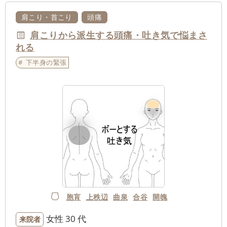
肩こり・首こり
頭痛
肩こりから派生する頭痛・吐き気で悩まさ
れる
下半身の緊張
胞肓
上秩辺
曲泉
合谷
開魄
女性
30 代
来院者