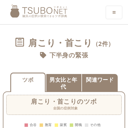
肩こり・首こり
（2件）
下半身の緊張
ツボ
男女比と年
関連ワード
代
肩こり・首こり
のツボ
全国の症例対象