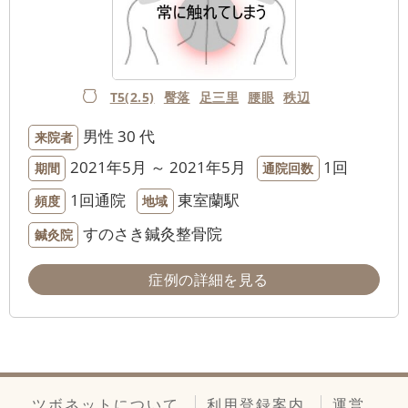
T5(2.5)
臀落
足三里
腰眼
秩辺
男性
30 代
来院者
2021年5月 ～ 2021年5月
1回
期間
通院回数
1回通院
東室蘭駅
頻度
地域
すのさき鍼灸整骨院
鍼灸院
症例の詳細を見る
ツボネットについて
利用登録案内
運営