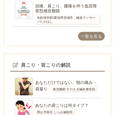
頭痛、肩こり、腰痛を伴う低音障
害型感音難聴
名鉄桜井駅/愛知県安城市：鍼灸マッサー
ジたかはし
一覧を見る
肩こり・首こりの解説
あなただけではない、頸の痛み・
肩凝り
東室蘭駅 すのさき鍼灸整骨院
あなたの肩こりは何タイプ？
岡山市南区 しらお鍼灸院