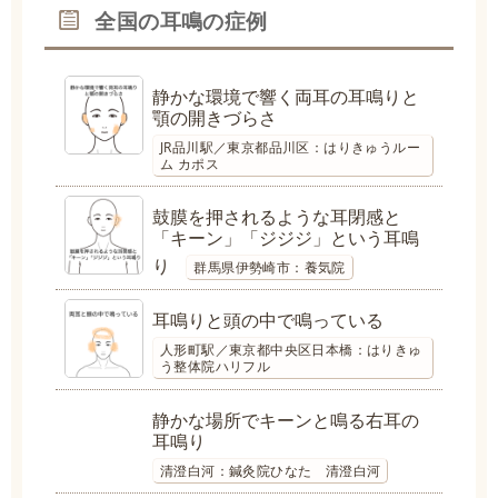
全国の耳鳴の症例
静かな環境で響く両耳の耳鳴りと
顎の開きづらさ
JR品川駅／東京都品川区：はりきゅうルー
ム カポス
鼓膜を押されるような耳閉感と
「キーン」「ジジジ」という耳鳴
り
群馬県伊勢崎市：養気院
耳鳴りと頭の中で鳴っている
人形町駅／東京都中央区日本橋：はりきゅ
う整体院ハリフル
静かな場所でキーンと鳴る右耳の
耳鳴り
清澄白河：鍼灸院ひなた 清澄白河