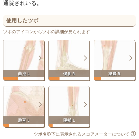
通院されいる。
使用したツボ
ツボのアイコンからツボの詳細が見られます
曲池 L
僕参 R
築賓 R
胞肓 L
陽輔 L
ツボ名称下に表示されるスコアメーターについて