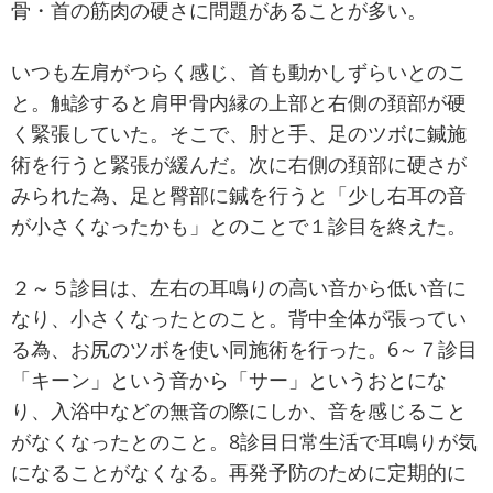
骨・首の筋肉の硬さに問題があることが多い。
いつも左肩がつらく感じ、首も動かしずらいとのこ
と。触診すると肩甲骨内縁の上部と右側の頚部が硬
く緊張していた。そこで、肘と手、足のツボに鍼施
術を行うと緊張が緩んだ。次に右側の頚部に硬さが
みられた為、足と臀部に鍼を行うと「少し右耳の音
が小さくなったかも」とのことで１診目を終えた。
２～５診目は、左右の耳鳴りの高い音から低い音に
なり、小さくなったとのこと。背中全体が張ってい
る為、お尻のツボを使い同施術を行った。6～７診目
「キーン」という音から「サー」というおとにな
り、入浴中などの無音の際にしか、音を感じること
がなくなったとのこと。8診目日常生活で耳鳴りが気
になることがなくなる。再発予防のために定期的に