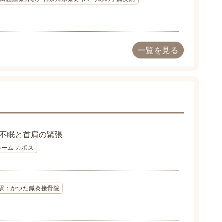
一覧を見る
不眠と首肩の緊張
ーム カポス
駅：かつた鍼灸接骨院