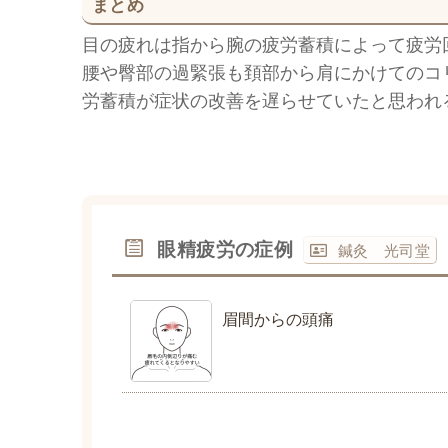
まとめ
目の疲れは指から腕の疲労蓄積によって疲労
腰や臀部の過緊張も頚部から肩にかけてのコ
労蓄積が症状の改善を遅らせていたと思われ
眼精疲労の症例
鍼灸 光司堂
眉間からの頭痛