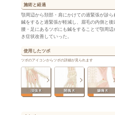
施術と経過
顎周辺から頚部・肩にかけての過緊張が診ら
鍼をすると過緊張が軽減し、眉毛の内側と後
腰・足にあるツボにも鍼をすることで顎周辺
き症状改善していった。
使用したツボ
ツボのアイコンからツボの詳細が見られます
項強 R
開魄 R
腸鳴 R