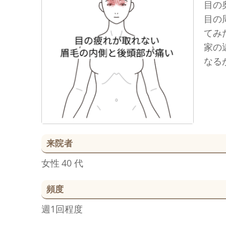
目の
目の
てみ
家の
なる
来院者
女性
40 代
頻度
週1回程度