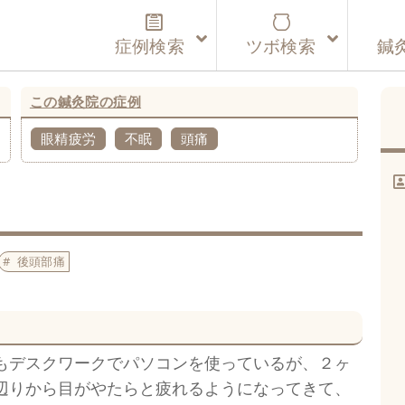
症例検索
ツボ検索
鍼
この鍼灸院の症例
眼精疲労
不眠
頭痛
後頭部痛
もデスクワークでパソコンを使っているが、２ヶ
辺りから目がやたらと疲れるようになってきて、