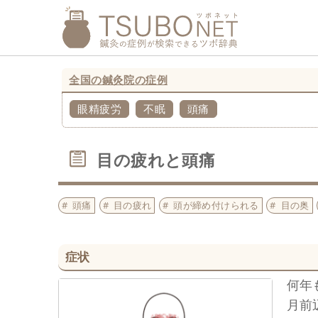
全国の鍼灸院の症例
眼精疲労
不眠
頭痛
目の疲れと頭痛
頭痛
目の疲れ
頭が締め付けられる
目の奥
症状
何年
月前