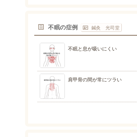
不眠の症例
鍼灸 光司堂
不眠と息が吸いにくい
肩甲骨の間が常にツラい