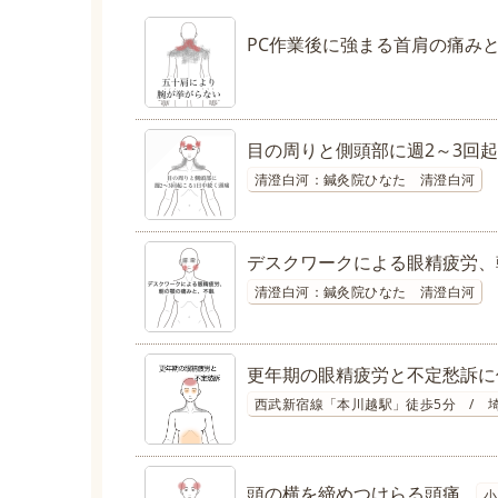
PC作業後に強まる首肩の痛み
目の周りと側頭部に週2～3回
清澄白河：鍼灸院ひなた 清澄白河
デスクワークによる眼精疲労、
清澄白河：鍼灸院ひなた 清澄白河
更年期の眼精疲労と不定愁訴に
西武新宿線「本川越駅」徒歩5分 / 
頭の横を締めつけらる頭痛
小