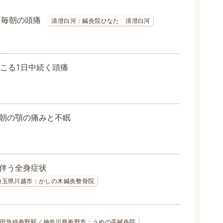
と毎朝の頭痛
清澄白河：鍼灸院ひなた 清澄白河
起こる1日中続く頭痛
朝の顎の痛みと不眠
伴う全身症状
埼玉県川越市：かしの木鍼灸整骨院
田急線秦野駅／神奈川県秦野市：うめの手鍼灸院