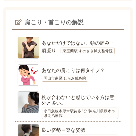
肩こり・首こりの解説
あなただけではない、頸の痛み・
肩凝り
東室蘭駅 すのさき鍼灸整骨院
あなたの肩こりは何タイプ？
岡山市南区 しらお鍼灸院
枕が合わないと感じている方は意
外と多い。
小田急線本厚木駅徒歩3分/神奈川県厚木市
県央治療院
良い姿勢＝楽な姿勢