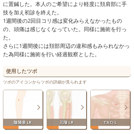
に置鍼した。本人のご希望により軽度に頚肩部に手
技を加え初診を終えた。
1週間後の2回目コリ感は変化みらえなかったもの
の、頭痛は感じなくなっていた。同様に施術を行っ
た。
さらに1週間後には頚部周辺の違和感もみられなかっ
た為同様に施術を行い経過観察とした。
使用したツボ
ツボのアイコンからツボの詳細が見られます
陰陵泉 LR
元瑠 LR
T3(C) L