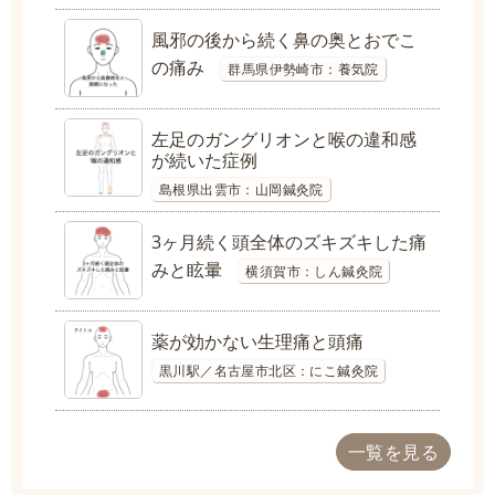
風邪の後から続く鼻の奥とおでこ
の痛み
群馬県伊勢崎市：養気院
左足のガングリオンと喉の違和感
が続いた症例
島根県出雲市：山岡鍼灸院
3ヶ月続く頭全体のズキズキした痛
みと眩暈
横須賀市：しん鍼灸院
薬が効かない生理痛と頭痛
黒川駅／名古屋市北区：にこ鍼灸院
一覧を見る