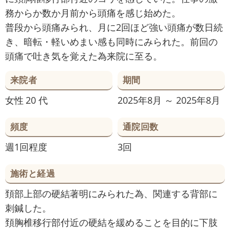
務からか数か月前から頭痛を感じ始めた。
普段から頭痛みられ、月に2回ほど強い頭痛が数日続
き、暗転・軽いめまい感も同時にみられた。前回の
頭痛で吐き気を覚えた為来院に至る。
来院者
期間
女性
20 代
2025年8月 ～ 2025年8月
頻度
通院回数
週1回程度
3回
施術と経過
頚部上部の硬結著明にみられた為、関連する背部に
刺鍼した。
頚胸椎移行部付近の硬結を緩めることを目的に下肢