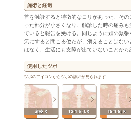
施術と経過
首を触診すると特徴的なコリがあった。その
った部分が小さくなり、触診した時の痛みも
ていると報告を受ける。同じように頚の緊張
気にすると聞こる位だが、消えることはない
はなく、生活にも支障が出ていないことから
使用したツボ
ツボのアイコンからツボの詳細が見られます
肩稜 R
T2(1.5) LR
T5(1.5) R