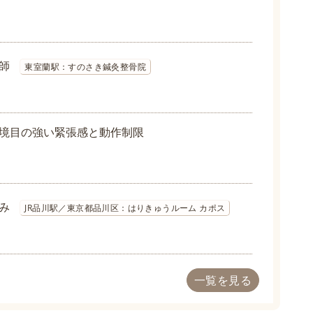
師
東室蘭駅：すのさき鍼灸整骨院
境目の強い緊張感と動作制限
み
JR品川駅／東京都品川区：はりきゅうルーム カポス
一覧を見る