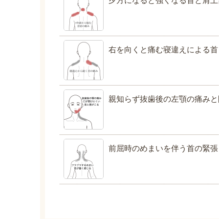
右を向くと痛む寝違えによる首
親知らず抜歯後の左顎の痛みと
前屈時のめまいを伴う首の緊張