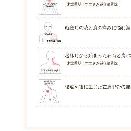
東室蘭駅：すのさき鍼灸整骨院
就寝時の咳と肩の痛みに悩む漁
起床時から始まった右首と肩の
東室蘭駅：すのさき鍼灸整骨院
寝違え後に生じた左肩甲骨の痛