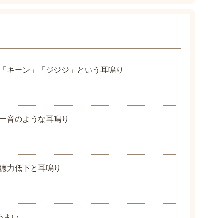
「キーン」「ジジジ」という耳鳴り
ー音のような耳鳴り
聴力低下と耳鳴り
めまい