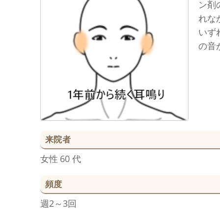
ン剤
れな
いず
の音
来院者
女性
60 代
頻度
週2～3回