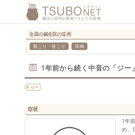
全国の鍼灸院の症例
肩こり・首こり
耳鳴
1年前から続く中音の「ジー
ジー
症状
1年
め、