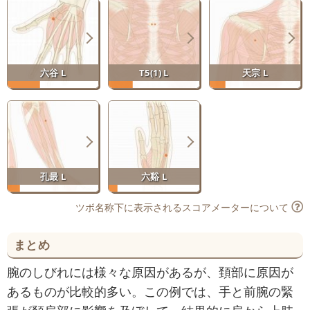
六谷 L
T5(1) L
天宗 L
孔最 L
六谿 L
ツボ名称下に表示されるスコアメーターについて
まとめ
腕のしびれには様々な原因があるが、頚部に原因が
あるものが比較的多い。この例では、手と前腕の緊