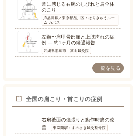
常に感じる右腕のしびれと肩全体
のこり
JR品川駅／東京都品川区：はりきゅうルー
ム カポス
左頸〜肩甲骨部痛と上肢痺れの症
例 ― 約1ヶ月の経過報告
沖縄県那覇市：當山鍼灸院
一覧を見る
全国の肩こり・首こりの症例
右肩後面の強張りと動作時痛の改
善
東室蘭駅：すのさき鍼灸整骨院