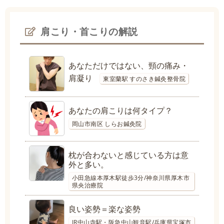
肩こり・首こりの解説
あなただけではない、頸の痛み・
肩凝り
東室蘭駅 すのさき鍼灸整骨院
あなたの肩こりは何タイプ？
岡山市南区 しらお鍼灸院
枕が合わないと感じている方は意
外と多い。
小田急線本厚木駅徒歩3分/神奈川県厚木市
県央治療院
良い姿勢＝楽な姿勢
JR中山寺駅・阪急中山観音駅/兵庫県宝塚市