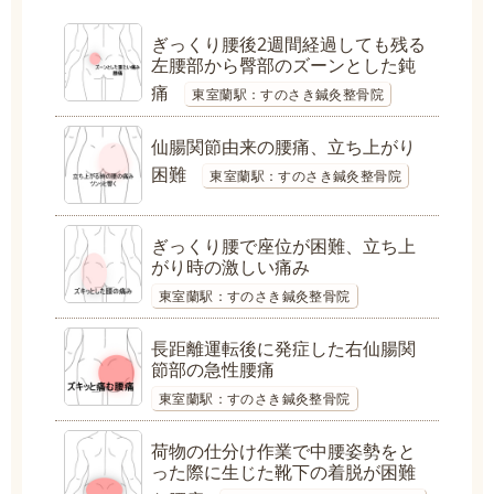
ぎっくり腰後2週間経過しても残る
左腰部から臀部のズーンとした鈍
痛
東室蘭駅：すのさき鍼灸整骨院
仙腸関節由来の腰痛、立ち上がり
困難
東室蘭駅：すのさき鍼灸整骨院
ぎっくり腰で座位が困難、立ち上
がり時の激しい痛み
東室蘭駅：すのさき鍼灸整骨院
長距離運転後に発症した右仙腸関
節部の急性腰痛
東室蘭駅：すのさき鍼灸整骨院
荷物の仕分け作業で中腰姿勢をと
った際に生じた靴下の着脱が困難