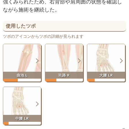
強くみられたため、右背部や肩周囲の状態を確認し
ながら施術を継続した。
使用したツボ
ツボのアイコンからツボの詳細が見られます
曲池 L
玖路 R
大腰 LR
中腰 LR