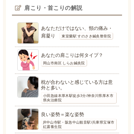
肩こり・首こりの解説
あなただけではない、頸の痛み・
肩凝り
東室蘭駅 すのさき鍼灸整骨院
あなたの肩こりは何タイプ？
岡山市南区 しらお鍼灸院
枕が合わないと感じている方は意
外と多い。
小田急線本厚木駅徒歩3分/神奈川県厚木市
県央治療院
良い姿勢＝楽な姿勢
JR中山寺駅・阪急中山観音駅/兵庫県宝塚市
紅露養生院