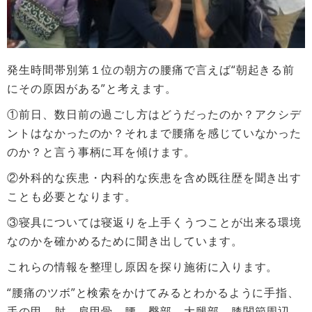
発生時間帯別第１位の朝方の腰痛で言えば“朝起きる前
にその原因がある”と考えます。
①前日、数日前の過ごし方はどうだったのか？アクシデ
ントはなかったのか？それまで腰痛を感じていなかった
のか？と言う事柄に耳を傾けます。
②外科的な疾患・内科的な疾患を含め既往歴を聞き出す
ことも必要となります。
③寝具については寝返りを上手くうつことが出来る環境
なのかを確かめるために聞き出しています。
これらの情報を整理し原因を探り施術に入ります。
“腰痛のツボ”と検索をかけてみるとわかるように手指、
手の甲、肘、肩甲骨、腰、臀部、大腿部、膝関節周辺、