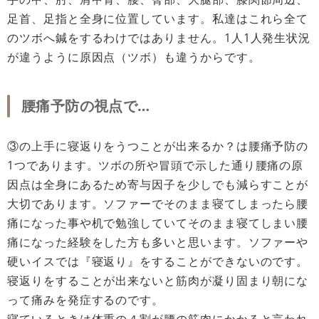
足首、足指と全身に位置しています。私達はこれら全て
のツボへ鍼をするわけではありません。1人1人発生状況
が違うように原因点（ツボ）も違うからです。
腰痛予防の視点で…
③の上手に寝返りをうつことが出来るか？は腰痛予防の
1つであります。ツボの所や冒頭で示した通り腰痛の原
因点は全身にあるため寄与因子を少しでも減らすことが
大切であります。ソファーでそのまま寝てしまったら腰
痛になった事や机で勉強していてそのまま寝てしまい腰
痛になった経験をした方も多いと思います。ソファーや
硬いイスでは『寝返り』をすることができないのです。
寝返りをすることが出来ないと筋肉が凝り固まり朝にな
って痛みを発症するのです。
寝ているときは体重の４割が腰の筋肉にかかると言われ