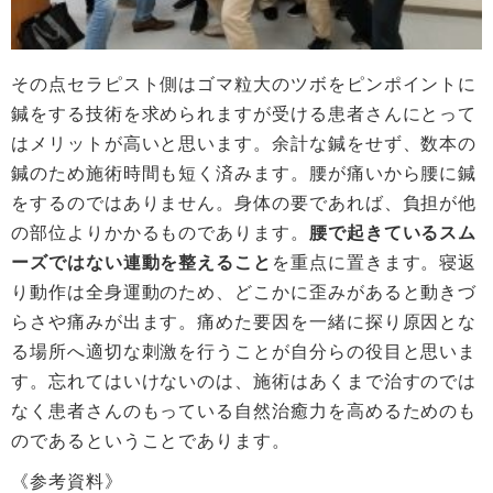
その点セラピスト側はゴマ粒大のツボをピンポイントに
鍼をする技術を求められますが受ける患者さんにとって
はメリットが高いと思います。余計な鍼をせず、数本の
鍼のため施術時間も短く済みます。腰が痛いから腰に鍼
をするのではありません。身体の要であれば、負担が他
の部位よりかかるものであります。
腰で起きているスム
ーズではない連動を整えること
を重点に置きます。寝返
り動作は全身運動のため、どこかに歪みがあると動きづ
らさや痛みが出ます。痛めた要因を一緒に探り原因とな
る場所へ適切な刺激を行うことが自分らの役目と思いま
す。忘れてはいけないのは、施術はあくまで治すのでは
なく患者さんのもっている自然治癒力を高めるためのも
のであるということであります。
《参考資料》