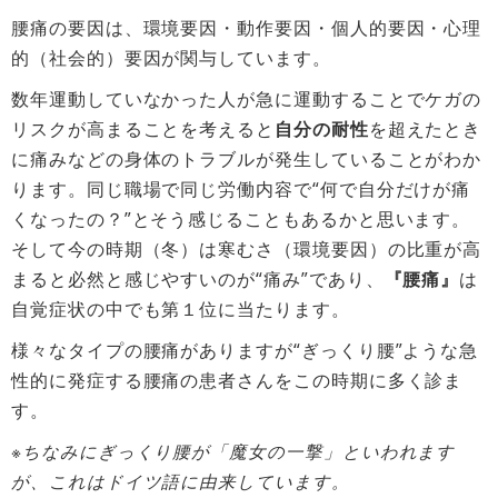
腰痛の要因は、環境要因・動作要因・個人的要因・心理
的（社会的）要因が関与しています。
数年運動していなかった人が急に運動することでケガの
リスクが高まることを考えると
自分の耐性
を超えたとき
に痛みなどの身体のトラブルが発生していることがわか
ります。同じ職場で同じ労働内容で“何で自分だけが痛
くなったの？”とそう感じることもあるかと思います。
そして今の時期（冬）は寒むさ（環境要因）の比重が高
まると必然と感じやすいのが“痛み”であり、
『腰痛』
は
自覚症状の中でも第１位に当たります。
様々なタイプの腰痛がありますが“ぎっくり腰”ような急
性的に発症する腰痛の患者さんをこの時期に多く診ま
す。
※ちなみにぎっくり腰が「魔女の一撃」といわれます
が、これはドイツ語に由来しています。