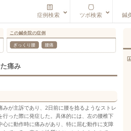
症例検索
ツボ検索
鍼
この鍼灸院の症例
ぎっくり腰
腰痛
した痛み
痛みが主訴であり、2日前に腰を捻るようなストレ
を行った際に発症した。具体的には、左の腰椎下
中心に動作時に痛みがあり、特に屈む動作に支障