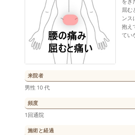
をき
屈む
ンス
抱え
てい
来院者
男性
10 代
頻度
1回通院
施術と経過