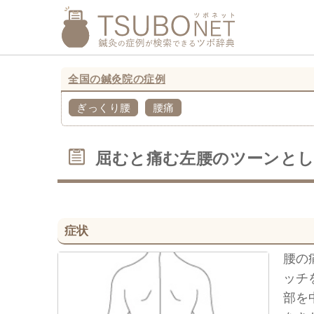
全国の鍼灸院の症例
ぎっくり腰
腰痛
屈むと痛む左腰のツーンと
症状
腰の
ッチ
部を