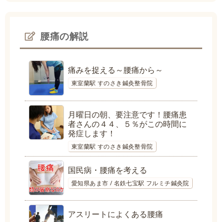
腰痛の解説
痛みを捉える～腰痛から～
東室蘭駅 すのさき鍼灸整骨院
月曜日の朝、要注意です！腰痛患
者さんの４４、５％がこの時間に
発症します！
東室蘭駅 すのさき鍼灸整骨院
国民病・腰痛を考える
愛知県あま市 / 名鉄七宝駅 フルミチ鍼灸院
アスリートによくある腰痛