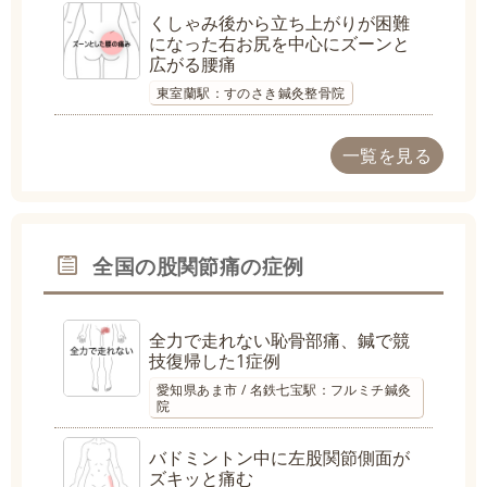
くしゃみ後から立ち上がりが困難
になった右お尻を中心にズーンと
広がる腰痛
東室蘭駅：すのさき鍼灸整骨院
一覧を見る
全国の股関節痛の症例
全力で走れない恥骨部痛、鍼で競
技復帰した1症例
愛知県あま市 / 名鉄七宝駅：フルミチ鍼灸
院
バドミントン中に左股関節側面が
ズキッと痛む