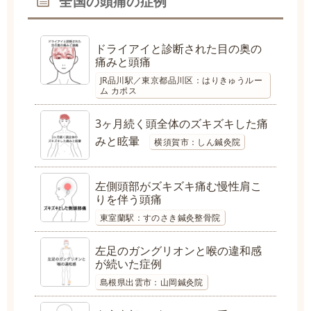
全国の頭痛の症例
ドライアイと診断された目の奥の
痛みと頭痛
JR品川駅／東京都品川区：はりきゅうルー
ム カポス
3ヶ月続く頭全体のズキズキした痛
みと眩暈
横須賀市：しん鍼灸院
左側頭部がズキズキ痛む慢性肩こ
りを伴う頭痛
東室蘭駅：すのさき鍼灸整骨院
左足のガングリオンと喉の違和感
が続いた症例
島根県出雲市：山岡鍼灸院