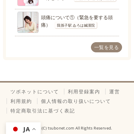
頭痛について①（緊急を要する頭
痛）
我孫子駅 ゐろは鍼漢院
一覧を見る
ツボネットについて
利用登録案内
運営
利用規約
個人情報の取り扱いについて
特定商取引法に基づく表記
JA
Copyright (C)
tsubonet.com
All Rights Reserved.