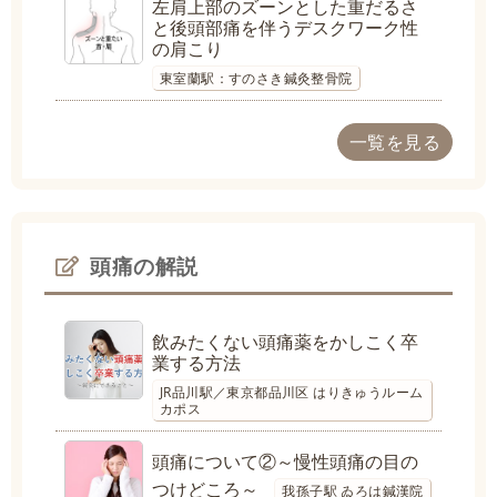
左肩上部のズーンとした重だるさ
と後頭部痛を伴うデスクワーク性
の肩こり
東室蘭駅：すのさき鍼灸整骨院
一覧を見る
頭痛の解説
飲みたくない頭痛薬をかしこく卒
業する方法
JR品川駅／東京都品川区 はりきゅうルーム
カポス
頭痛について②～慢性頭痛の目の
つけどころ～
我孫子駅 ゐろは鍼漢院