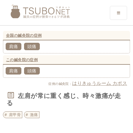
全国の鍼灸院の症例
肩痛
頭痛
この鍼灸院の症例
肩痛
頭痛
はりきゅうルーム カポス
症例の鍼灸院：
左肩が常に重く感じ、時々激痛が走
る
肩甲骨
激痛