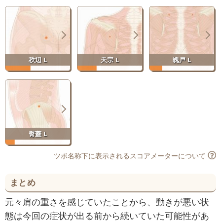
秩辺 L
天宗 L
魄戸 L
臀蓋 L
ツボ名称下に表示されるスコアメーターについて
まとめ
元々肩の重さを感じていたことから、動きが悪い状
態は今回の症状が出る前から続いていた可能性があ