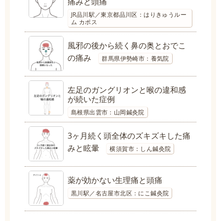
痛みと頭痛
JR品川駅／東京都品川区：はりきゅうルー
ム カポス
風邪の後から続く鼻の奥とおでこ
の痛み
群馬県伊勢崎市：養気院
左足のガングリオンと喉の違和感
が続いた症例
島根県出雲市：山岡鍼灸院
3ヶ月続く頭全体のズキズキした痛
みと眩暈
横須賀市：しん鍼灸院
薬が効かない生理痛と頭痛
黒川駅／名古屋市北区：にこ鍼灸院