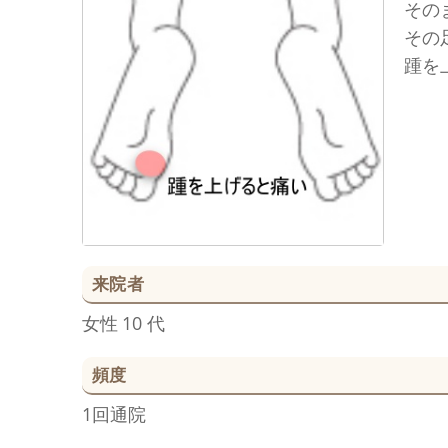
その
その
踵を
来院者
女性
10 代
頻度
1回通院