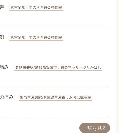
善
東室蘭駅：すのさき鍼灸整骨院
例
東室蘭駅：すのさき鍼灸整骨院
痛み
名鉄桜井駅/愛知県安城市：鍼灸マッサージたかはし
の痛み
阪急芦屋川駅/兵庫県芦屋市：おおば鍼灸院
一覧を見る