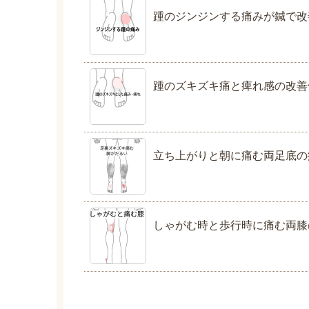
踵のジンジンする痛みが鍼で改
踵のズキズキ痛と痺れ感の改善
立ち上がりと朝に痛む両足底の
しゃがむ時と歩行時に痛む両膝