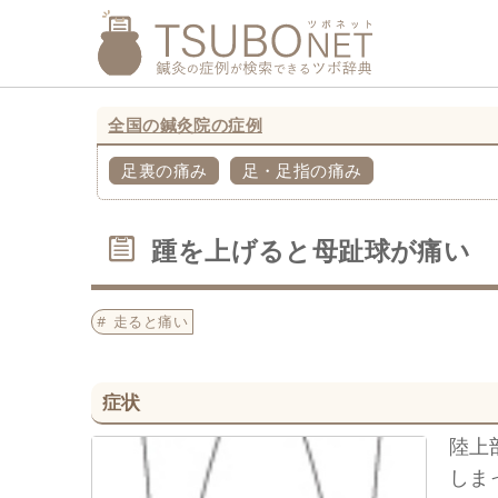
全国の鍼灸院の症例
足裏の痛み
足・足指の痛み
踵を上げると母趾球が痛い
走ると痛い
症状
陸上
しま