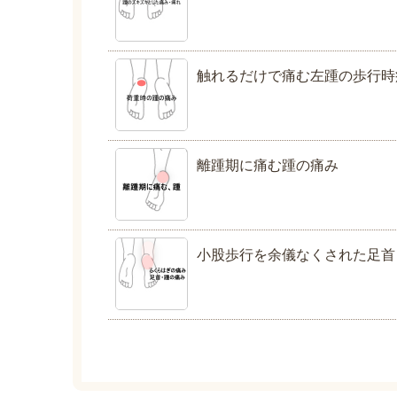
触れるだけで痛む左踵の歩行時
離踵期に痛む踵の痛み
小股歩行を余儀なくされた足首