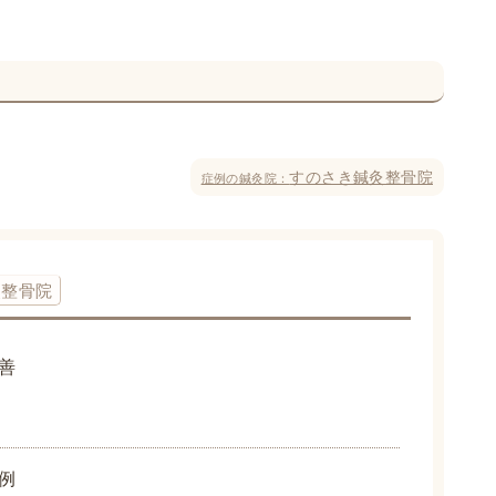
すのさき鍼灸整骨院
症例の鍼灸院：
灸整骨院
善
例