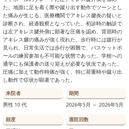
た。地面に足を着く際や蹴り出す動作でツーンとし
た痛みが生じる。医療機関でアキレス腱炎の疑いと
診断され、経過観察となっていた。初診時の触診で
は左アキレス腱外側に顕著な圧痛を認め、背屈時の
アキレス腱の痛みが強く現れた。歩行時には跛行が
見られ、日常生活では歩行が困難で、バスケットボ
ールの練習参加も不可能な状態であった。学校への
通学にも保護者の送り迎えが必要な状況であった。
圧痛に加えて動作時痛が強く、特に荷重時や蹴り出
し動作で症状が顕著であった。
来院者
期間
男性
10 代
2026年5月 ～ 2026年5月
頻度
通院回数