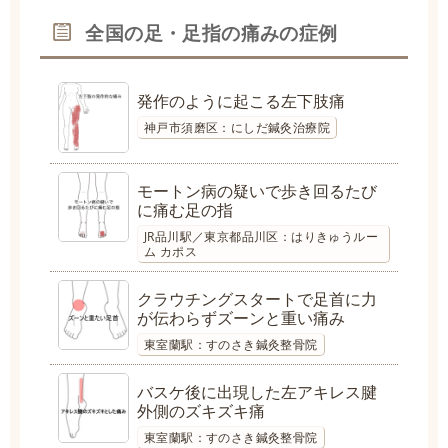
全国の足・足指の痛みの症例
発作のように起こる左下肢痛
神戸市須磨区：にしだ鍼灸治療院
モートン病の疑いで歩き回るたび
に痛む足の指
JR品川駅／東京都品川区：はりきゅうルー
ム カポス
クラウチングスタートで足首に力
が伝わらずズーンと重い痛み
東室蘭駅：すのさき鍼灸整骨院
バスケ後に出現した左アキレス腱
外側のズキズキ痛
東室蘭駅：すのさき鍼灸整骨院