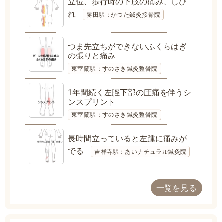
立位、歩行時の下肢の痛み、しび
れ
勝田駅：かつた鍼灸接骨院
つま先立ちができないふくらはぎ
の張りと痛み
東室蘭駅：すのさき鍼灸整骨院
1年間続く左脛下部の圧痛を伴うシ
ンスプリント
東室蘭駅：すのさき鍼灸整骨院
長時間立っていると左踵に痛みが
でる
吉祥寺駅：あいナチュラル鍼灸院
一覧を見る