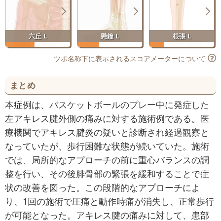
六丘 L
懸鐘 L
根張 L
ツボ名称下に表示されるスコアメーターについて
まとめ
本症例は、バスケットボールのプレー中に発症した
左アキレス腱外側の痛みに対する施術例である。医
療機関でアキレス腱炎の疑いと診断され経過観察と
なっていたが、歩行困難な状態が続いていた。施術
では、局所的なアプローチの前に重心バランスの調
整を行い、その後腓骨部の緊張を緩和することで症
状の改善を図った。この段階的なアプローチによ
り、1回の施術で圧痛と動作時痛が消失し、正常歩行
が可能となった。アキレス腱の痛みに対して、患部