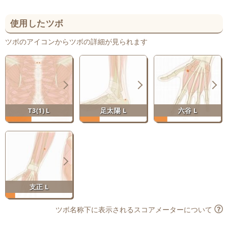
使用したツボ
ツボのアイコンからツボの詳細が見られます
T3(1) L
足太陽 L
六谷 L
支正 L
ツボ名称下に表示されるスコアメーターについて