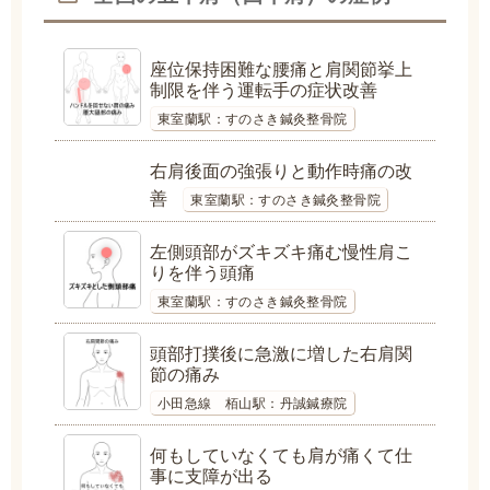
座位保持困難な腰痛と肩関節挙上
制限を伴う運転手の症状改善
東室蘭駅：すのさき鍼灸整骨院
右肩後面の強張りと動作時痛の改
善
東室蘭駅：すのさき鍼灸整骨院
左側頭部がズキズキ痛む慢性肩こ
りを伴う頭痛
東室蘭駅：すのさき鍼灸整骨院
頭部打撲後に急激に増した右肩関
節の痛み
小田急線 栢山駅：丹誠鍼療院
何もしていなくても肩が痛くて仕
事に支障が出る