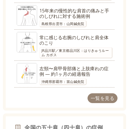
15年来の慢性的な肩首の痛みと手
のしびれに対する施術例
島根県出雲市：山岡鍼灸院
常に感じる右腕のしびれと肩全体
のこり
JR品川駅／東京都品川区：はりきゅうルー
ム カポス
左頸〜肩甲骨部痛と上肢痺れの症
例 ― 約1ヶ月の経過報告
沖縄県那覇市：當山鍼灸院
一覧を見る
全国の五十肩（四十肩）の症例