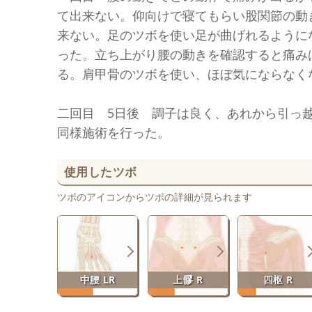
て出来ない。仰向けで寝てもらい股関節の動
来ない。足のツボを使い足が曲げれるように
った。立ち上がり腰の動きを確認すると痛み
る。肩甲骨のツボを使い、ほぼ気にならなく
二回目 5日後 調子は良く、あれから引っ
同様施術を行った。
使用したツボ
ツボのアイコンからツボの詳細が見られます
中腰 LR
上髎 R
四枢 R