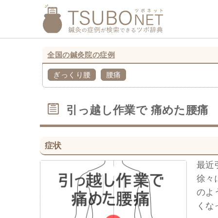
全国の鍼灸院の症例
ぎっくり腰
腰痛
引っ越し作業で 痛めた腰痛
症状
最近
徐々
のよ
くな