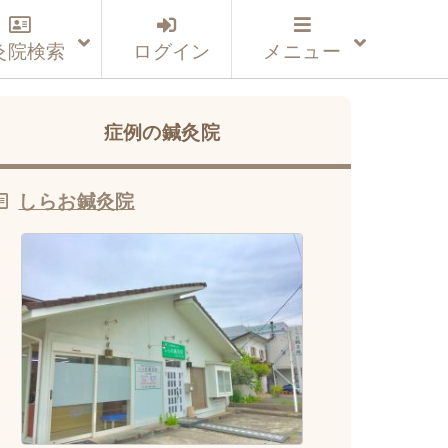
灸院検索
ログイン
メニュー
症例の鍼灸院
しらお鍼灸院