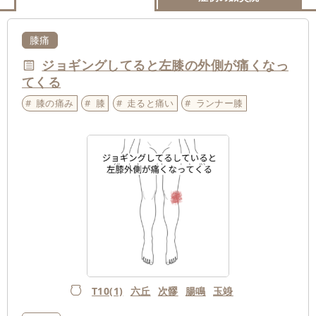
膝痛
ジョギングしてると左膝の外側が痛くなっ
てくる
膝の痛み
膝
走ると痛い
ランナー膝
T10(1)
六丘
次髎
腸鳴
玉竧