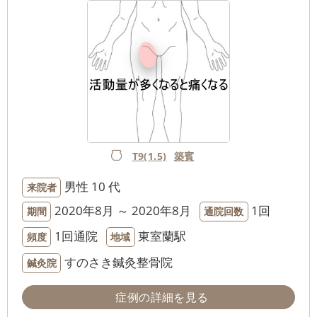
T9(1.5)
築賓
男性
10 代
来院者
2020年8月 ～ 2020年8月
1回
期間
通院回数
1回通院
東室蘭駅
頻度
地域
すのさき鍼灸整骨院
鍼灸院
症例の詳細を見る