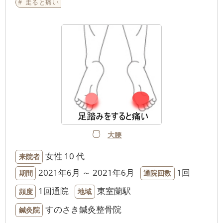
走ると痛い
大腰
女性
10 代
来院者
2021年6月 ～ 2021年6月
1回
期間
通院回数
1回通院
東室蘭駅
頻度
地域
すのさき鍼灸整骨院
鍼灸院