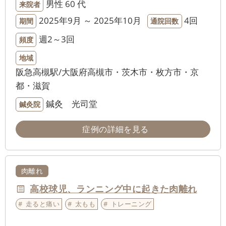
男性
60 代
来院者
2025年9月 ～ 2025年10月
4回
期間
通院回数
週2～3回
頻度
地域
阪急高槻駅/大阪府高槻市・茨木市・枚方市・京
都・滋賀
鍼灸 光司堂
鍼灸院
症例の詳細を見る
肉離れ
高校球児、ランニング中に起きた肉離れ
走ると痛い
太もも
トレーニング