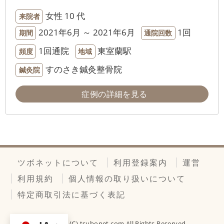
女性
10 代
来院者
2021年6月 ～ 2021年6月
1回
期間
通院回数
1回通院
東室蘭駅
頻度
地域
すのさき鍼灸整骨院
鍼灸院
症例の詳細を見る
ツボネットについて
利用登録案内
運営
利用規約
個人情報の取り扱いについて
特定商取引法に基づく表記
Copyright (C)
tsubonet.com
All Rights Reserved.