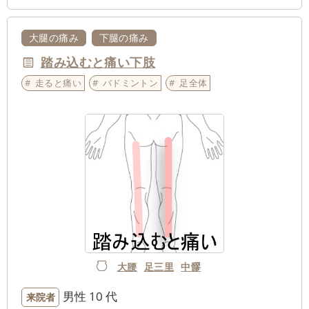
大腿の痛み
下腿の痛み
踏み込むと痛い下肢
走ると痛い
バドミントン
足全体
大腰
足三里
中髎
男性
10 代
来院者