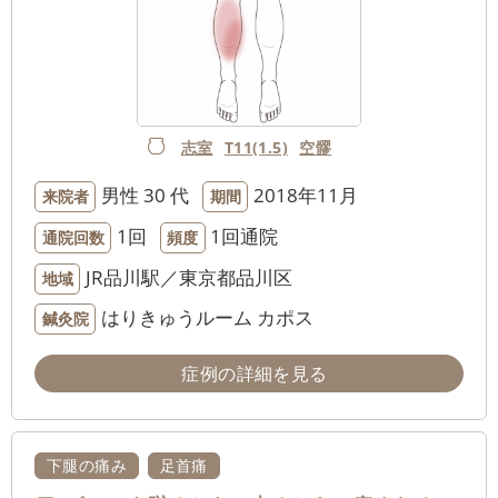
志室
T11(1.5)
空髎
男性
30 代
2018年11月
来院者
期間
1回
1回通院
通院回数
頻度
JR品川駅／東京都品川区
地域
はりきゅうルーム カポス
鍼灸院
症例の詳細を見る
下腿の痛み
足首痛