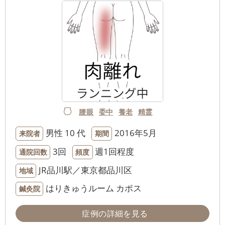
腰眼
委中
養老
精霊
男性
10 代
2016年5月
来院者
期間
3回
週1回程度
通院回数
頻度
JR品川駅／東京都品川区
地域
はりきゅうルーム カポス
鍼灸院
症例の詳細を見る