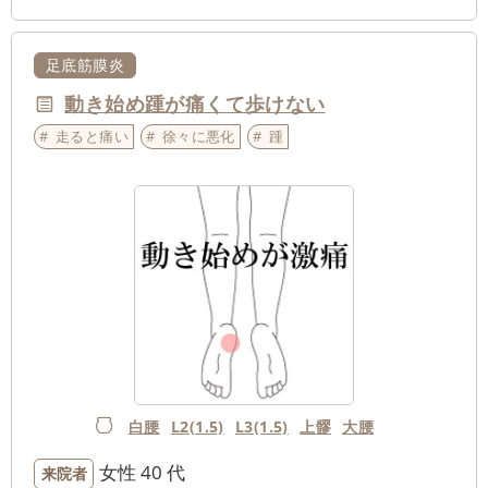
足底筋膜炎
動き始め踵が痛くて歩けない
走ると痛い
徐々に悪化
踵
白腰
L2(1.5)
L3(1.5)
上髎
大腰
女性
40 代
来院者