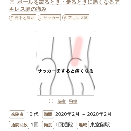
ボールを蹴るとき・走るときに痛くなるア
キレス腱の痛み
走ると痛い
サッカー
アキレス腱
築賓
飛揚
10 代
2020年2月 ～ 2020年2月
来院者
期間
1回
1回通院
東室蘭駅
通院回数
頻度
地域