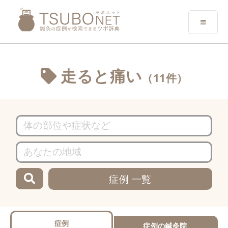
走ると痛い
（11件）
症例 一覧
症例
症例の鍼灸院