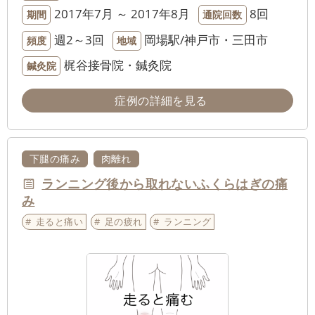
2017年7月 ～ 2017年8月
8回
期間
通院回数
週2～3回
岡場駅/神戸市・三田市
頻度
地域
梶谷接骨院・鍼灸院
鍼灸院
症例の詳細を見る
下腿の痛み
肉離れ
ランニング後から取れないふくらはぎの痛
み
走ると痛い
足の疲れ
ランニング