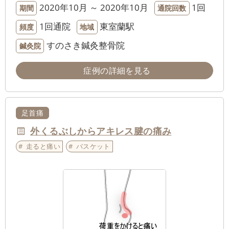
2020年10月 ～ 2020年10月
1回
期間
通院回数
1回通院
東室蘭駅
頻度
地域
すのさき鍼灸整骨院
鍼灸院
症例の詳細を見る
足首痛
外くるぶしからアキレス腱の痛み
走ると痛い
バスケット