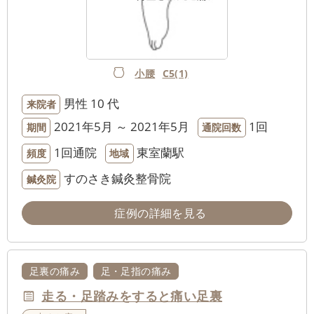
小腰
C5(1)
男性
10 代
来院者
2021年5月 ～ 2021年5月
1回
期間
通院回数
1回通院
東室蘭駅
頻度
地域
すのさき鍼灸整骨院
鍼灸院
症例の詳細を見る
足裏の痛み
足・足指の痛み
走る・足踏みをすると痛い足裏