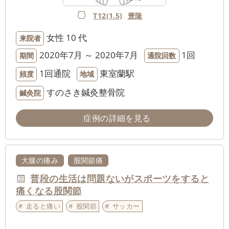
T12(1.5)
豊隆
女性
10 代
来院者
2020年7月 ～ 2020年7月
1回
期間
通院回数
1回通院
東室蘭駅
頻度
地域
すのさき鍼灸整骨院
鍼灸院
症例の詳細を見る
大腿の痛み
股関節痛
普段の生活は問題ないがスポーツをすると
痛くなる股関節
走ると痛い
股関節
サッカー