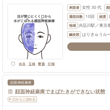
女性
30 代
来院者
期
10回
通院回数
頻度
JR品川駅／東京
地域
はりきゅうルー
鍼灸院
合谷
玉竧
臀蓋
元瑠
顔面神経麻痺
顔面神経麻痺でまばたきができない状態
口からこぼれる