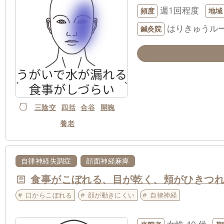
週1回程度
頻度
地域
はりきゅうルー
鍼灸院
三陰交
四括
合谷
開魄
養老
自律神経失調症
顔面神経麻痺
食事がこぼれる、目が乾く、頬がひきつ
口からこぼれる
顔が動きにくい
自律神経