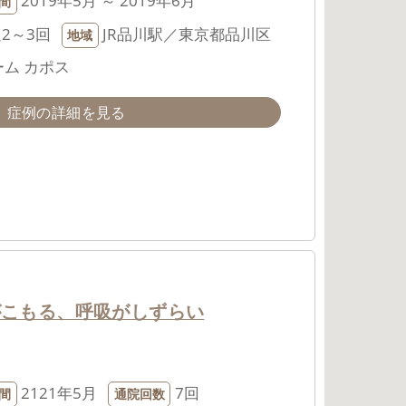
2019年5月 ～ 2019年6月
間
2～3回
JR品川駅／東京都品川区
地域
ム カポス
症例の詳細を見る
がこもる、呼吸がしずらい
2121年5月
7回
間
通院回数