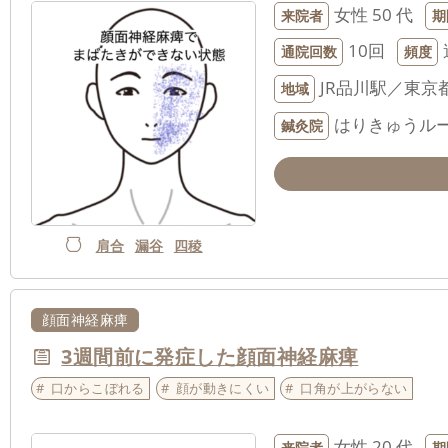
女性
50 代
来院者
期
10回
通院回数
頻度
JR品川駅／東京
地域
はりきゅうルー
鍼灸院
肩合
漏谷
四稜
顔面神経麻痺
3週間前に発症した顔面神経麻痺
口からこぼれる
顔が動きにくい
口角が上がらない
女性
20 代
来院者
期