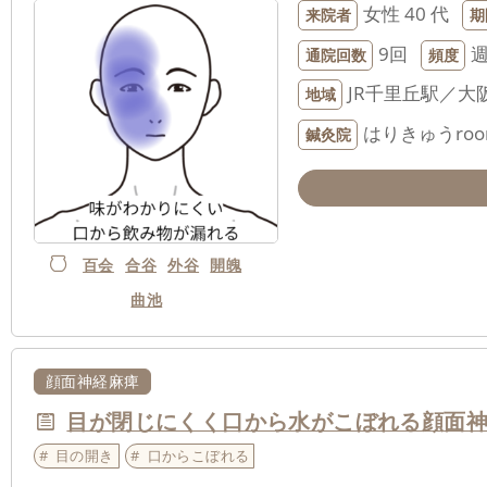
女性
40 代
来院者
期
9回
週
通院回数
頻度
JR千里丘駅／大
地域
はりきゅうroo
鍼灸院
百会
合谷
外谷
開魄
曲池
顔面神経麻痺
目が閉じにくく口から水がこぼれる顔面
目の開き
口からこぼれる