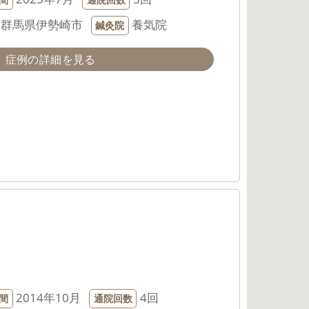
群馬県伊勢崎市
養気院
鍼灸院
症例の詳細を見る
2014年10月
4回
間
通院回数