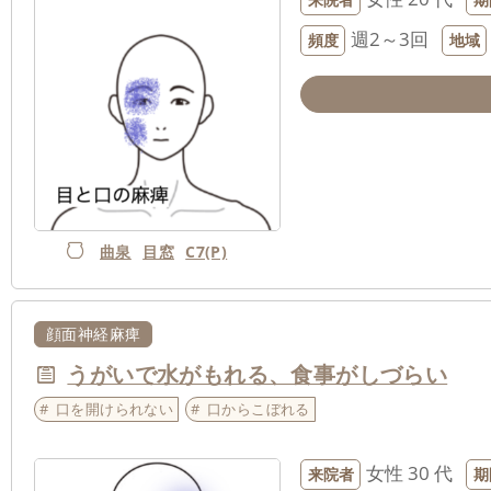
週2～3回
頻度
地域
曲泉
目窓
C7(P)
顔面神経麻痺
うがいで水がもれる、食事がしづらい
口を開けられない
口からこぼれる
女性
30 代
来院者
期