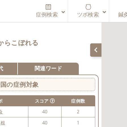
症例検索
ツボ検索
鍼
からこぼれる
代
関連ワード
全国の症例対象
ボ
スコア
症例数
兪
40
2
中根
40
1