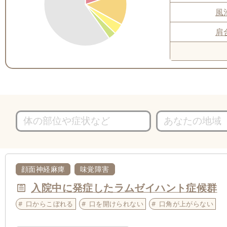
風
肩
顔面神経麻痺
味覚障害
入院中に発症したラムゼイハント症候群
口からこぼれる
口を開けられない
口角が上がらない