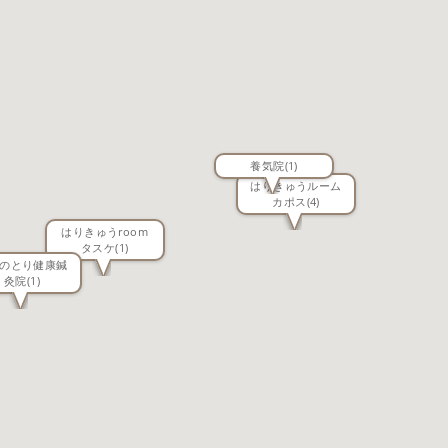
養気院
(1)
はりきゅうルーム
カポス
(4)
はりきゅうroom
タスケ
(1)
のとり健康鍼
灸院
(1)