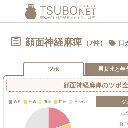
顔面神経麻痺
（7件）
口
ツボ
男女比と年
顔面神経麻痺
のツボ
ツ
心
臀