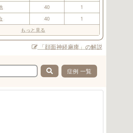
池
40
1
合
40
1
もっと見る
「顔面神経麻痺」の解説
症例 一覧