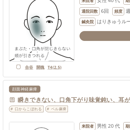
女性
40 代
来院者
期
6回
週
通院回数
頻度
はりきゅうルー
鍼灸院
合谷
開魄
T4(2.5)
顔面神経麻痺
瞬きできない、口角下がり味覚鈍い、耳
口からこぼれる
ベル麻痺
男性
20 代
来院者
期