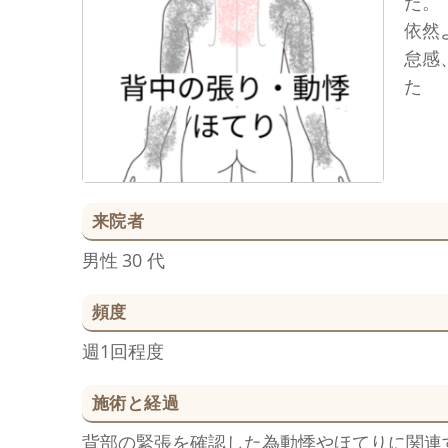
た。
依然
怠感
た
来院者
男性
30 代
頻度
週1回程度
施術と経過
背部の緊張を確認した為動悸やほてりに関連