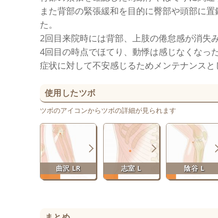
また背部の緊張緩和を目的に臀部や頭部に置
た。
2回目来院時には背部、上肢の倦怠感が消失
4回目の時点でほてり、動悸は感じなくなっ
症状に対して不安感じるためメンテナンスと
使用したツボ
ツボのアイコンからツボの詳細が見られます
曲沢 LR
志室 L
陰谷 L
まとめ