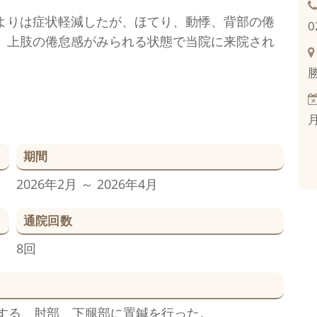
よりは症状軽減したが、ほてり、動悸、背部の倦
0
、上肢の倦怠感がみられる状態で当院に来院され
期間
2026年2月 ～ 2026年4月
通院回数
8回
する、肘部、下腿部に置鍼を行った。