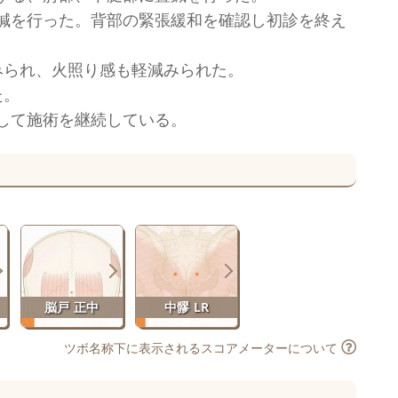
鍼を行った。背部の緊張緩和を確認し初診を終え
みられ、火照り感も軽減みられた。
た。
して施術を継続している。
脳戸 正中
中髎 LR
ツボ名称下に表示されるスコアメーターについて