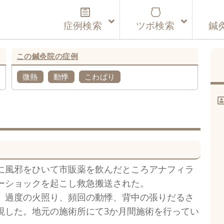
症例検索
ツボ検索
鍼
この鍼灸院の症例
微熱
動悸
こわばり
に風邪をひいて市販薬を飲んだところアナフィラ
ーショックを起こし救急搬送された。
、過度の火照り、頻回の動悸、背中の張りだるさ
現した。地元の施術所にて3か月間施術を行ってい