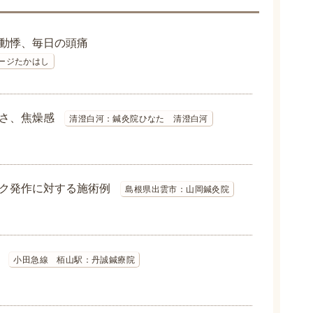
動悸、毎日の頭痛
ージたかはし
さ、焦燥感
清澄白河：鍼灸院ひなた 清澄白河
ク発作に対する施術例
島根県出雲市：山岡鍼灸院
小田急線 栢山駅：丹誠鍼療院