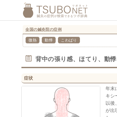
全国の鍼灸院の症例
微熱
動悸
こわばり
背中の張り感、ほてり、動悸
症状
年末
キシ
以後
が出