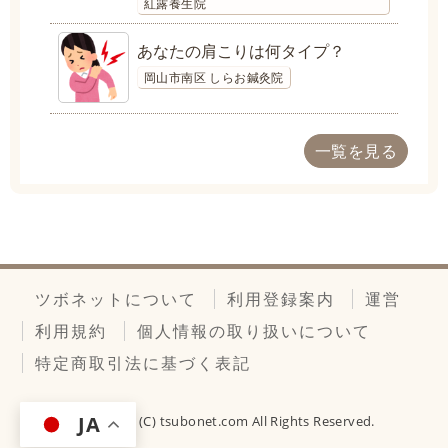
紅露養生院
あなたの肩こりは何タイプ？
岡山市南区 しらお鍼灸院
一覧を見る
ツボネットについて
利用登録案内
運営
利用規約
個人情報の取り扱いについて
特定商取引法に基づく表記
JA
Copyright (C)
tsubonet.com
All Rights Reserved.