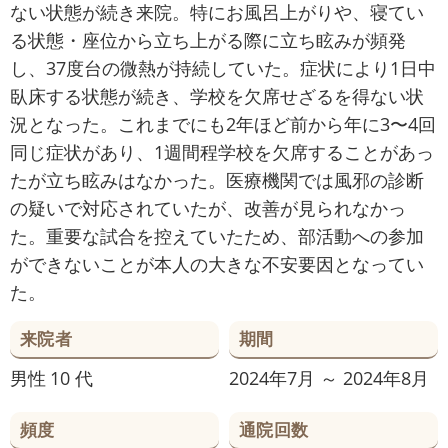
ない状態が続き来院。特にお風呂上がりや、寝てい
る状態・座位から立ち上がる際に立ち眩みが頻発
し、37度台の微熱が持続していた。症状により1日中
臥床する状態が続き、学校を欠席せざるを得ない状
況となった。これまでにも2年ほど前から年に3〜4回
同じ症状があり、1週間程学校を欠席することがあっ
たが立ち眩みはなかった。医療機関では風邪の診断
の疑いで対応されていたが、改善が見られなかっ
た。重要な試合を控えていたため、部活動への参加
ができないことが本人の大きな不安要因となってい
た。
来院者
期間
男性
10 代
2024年7月 ～ 2024年8月
頻度
通院回数