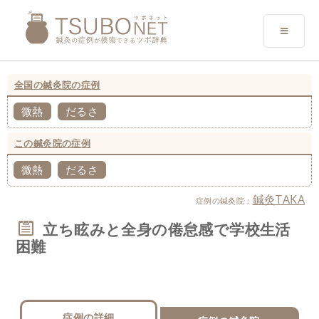
全国の鍼灸院の症例
微熱
だるさ
この鍼灸院の症例
微熱
だるさ
鍼灸TAKA
症例の鍼灸院：
立ち眩みと全身の倦怠感で学校生活
困難
症例の詳細