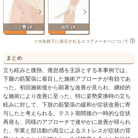
二ノ臀 LR
会宗 LR
ツボ名称下に表示されるスコアメーターについて
まとめ
立ち眩みと微熱、倦怠感を主訴とする本事例では、
下腿の筋緊張に着目した施術アプローチが有効であ
った。初回施術後から顕著な改善が見られ、継続的
な施術により改善に至った。特に姿勢変換時の立ち
眩みに対して、下肢の筋緊張の緩和が症状改善に寄
与したと考えられる。テスト期間後の一時的な症状
再発も、同様のアプローチで速やかに改善が得られ
た。学業と部活動の両立によるストレスが症状の背