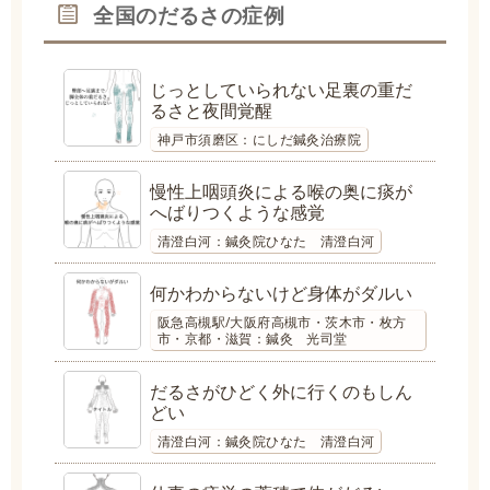
全国のだるさの症例
じっとしていられない足裏の重だ
るさと夜間覚醒
神戸市須磨区：にしだ鍼灸治療院
慢性上咽頭炎による喉の奥に痰が
へばりつくような感覚
清澄白河：鍼灸院ひなた 清澄白河
何かわからないけど身体がダルい
阪急高槻駅/大阪府高槻市・茨木市・枚方
市・京都・滋賀：鍼灸 光司堂
だるさがひどく外に行くのもしん
どい
清澄白河：鍼灸院ひなた 清澄白河