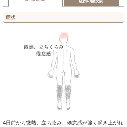
症例の鍼灸院
症状
4日前から微熱、立ち眩み、倦怠感が強く起き上がれ