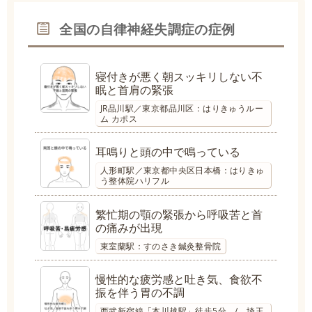
全国の自律神経失調症の症例
寝付きが悪く朝スッキリしない不
眠と首肩の緊張
JR品川駅／東京都品川区：はりきゅうルー
ム カポス
耳鳴りと頭の中で鳴っている
人形町駅／東京都中央区日本橋：はりきゅ
う整体院ハリフル
繁忙期の顎の緊張から呼吸苦と首
の痛みが出現
東室蘭駅：すのさき鍼灸整骨院
慢性的な疲労感と吐き気、食欲不
振を伴う胃の不調
西武新宿線「本川越駅」徒歩5分 / 埼玉