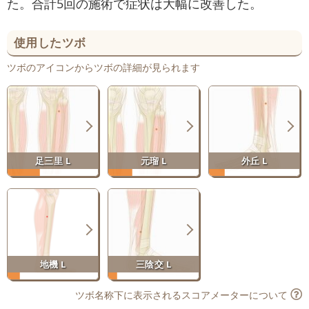
た。合計5回の施術で症状は大幅に改善した。
使用したツボ
ツボのアイコンからツボの詳細が見られます
足三里 L
元瑠 L
外丘 L
地機 L
三陰交 L
ツボ名称下に表示されるスコアメーターについて