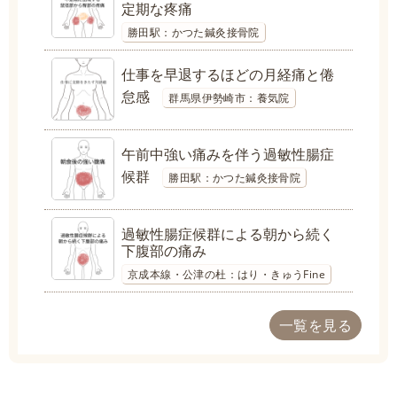
定期な疼痛
勝田駅：かつた鍼灸接骨院
仕事を早退するほどの月経痛と倦
怠感
群馬県伊勢崎市：養気院
午前中強い痛みを伴う過敏性腸症
候群
勝田駅：かつた鍼灸接骨院
過敏性腸症候群による朝から続く
下腹部の痛み
京成本線・公津の杜：はり・きゅうFine
一覧を見る