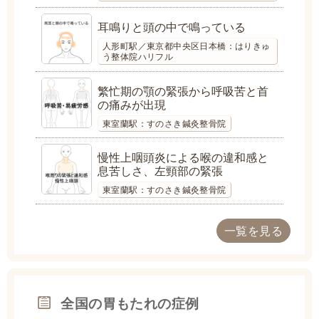
耳鳴りと頭の中で鳴っている
人形町駅／東京都中央区日本橋：はりきゅ
う整体院ハリフル
繁忙期の顎の緊張から呼吸苦と首
の痛みが出現
東室蘭駅：すのさき鍼灸整骨院
慢性上咽頭炎による喉の違和感と
息苦しさ、左頸部の緊張
東室蘭駅：すのさき鍼灸整骨院
一覧を見る
全国の胃もたれの症例