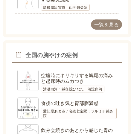
島根県出雲市：山岡鍼灸院
一覧を見る
全国の胸やけの症例
空腹時にキリキリする鳩尾の痛み
と起床時のムカつき
清澄白河：鍼灸院ひなた 清澄白河
食後の吐き気と胃部膨満感
愛知県あま市 / 名鉄七宝駅：フルミチ鍼灸
院
飲み会続きのあとから感じた胃の