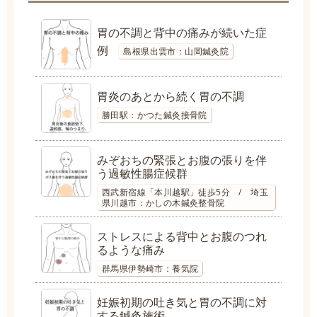
胃の不調と背中の痛みが続いた症
例
島根県出雲市：山岡鍼灸院
胃炎のあとから続く胃の不調
勝田駅：かつた鍼灸接骨院
みぞおちの緊張とお腹の張りを伴
う過敏性腸症候群
西武新宿線「本川越駅」徒歩5分 / 埼玉
県川越市：かしの木鍼灸整骨院
ストレスによる背中とお腹のつれ
るような痛み
群馬県伊勢崎市：養気院
妊娠初期の吐き気と胃の不調に対
する鍼灸施術