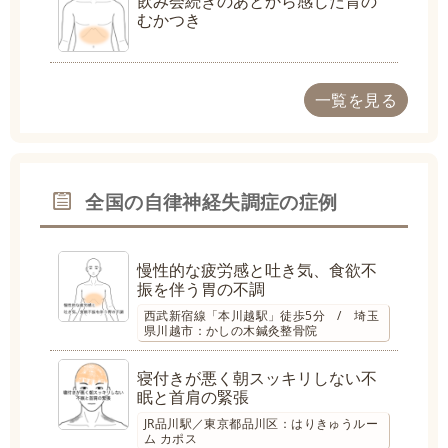
飲み会続きのあとから感じた胃の
むかつき
一覧を見る
全国の自律神経失調症の症例
慢性的な疲労感と吐き気、食欲不
振を伴う胃の不調
西武新宿線「本川越駅」徒歩5分 / 埼玉
県川越市：かしの木鍼灸整骨院
寝付きが悪く朝スッキリしない不
眠と首肩の緊張
JR品川駅／東京都品川区：はりきゅうルー
ム カポス