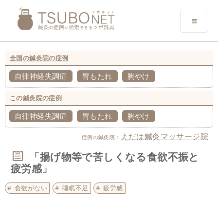
全国の鍼灸院の症例
自律神経失調症
胃もたれ
胸やけ
この鍼灸院の症例
自律神経失調症
胃もたれ
胸やけ
えだは鍼灸マッサージ院
症例の鍼灸院：
「揚げ物等で苦しくなる食欲不振と
疲労感」
食欲がない
睡眠不足
疲労感