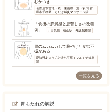
むかつき
名古屋市営地下鉄 東山線 池下駅/名古
屋市千種区：えだは鍼灸マッサージ院
「食後の膨満感と息苦しさの改善
例」
小田急線 栢山駅：丹誠鍼療院
胃のムカムカして胸やけと食欲不
振がある
愛知県あま市 / 名鉄七宝駅：フルミチ鍼灸
院
一覧を見る
胃もたれの解説