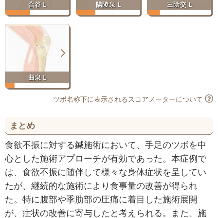
合谷 L
陽陵泉 L
三陰交 L
曲泉 L
ツボ名称下に表示されるスコアメーターについて
まとめ
食欲不振に対する鍼施術において、手足のツボを中
心とした施術アプローチが有効であった。本症例で
は、食欲不振に随伴して様々な身体症状を呈してい
たが、継続的な施術により食事量の改善が得られ
た。特に腹部や季肋部の圧痛に着目した施術展開
が、症状の改善に寄与したと考えられる。また、施