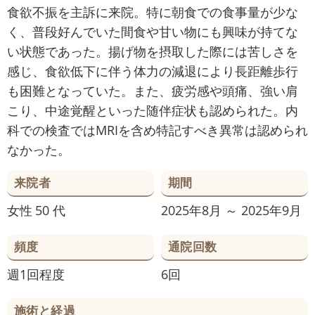
食欲不振を主訴に来院。特に朝食での食事量が少な
く、普段好んでいた間食や甘い物にも興味が持てな
い状態であった。揚げ物を摂取した際には苦しさを
感じ、食欲低下に伴う体力の減退により長距離歩行
も困難となっていた。また、疲労感や頭痛、強い肩
こり、中途覚醒といった随伴症状も認められた。内
科での検査ではMRIを含め特記すべき異常は認められ
なかった。
来院者
期間
女性
50 代
2025年8月 ～ 2025年9月
頻度
通院回数
週1回程度
6回
施術と経過