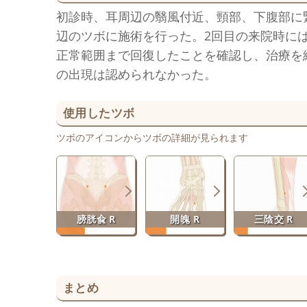
初診時、耳周辺の翳風付近、頸部、下腹部に
辺のツボに施術を行った。2回目の来院時に
正常範囲まで回復したことを確認し、治療を
の出現は認められなかった。
使用したツボ
ツボのアイコンからツボの詳細が見られます
膀胱兪 R
開魄 R
三陰交 R
まとめ