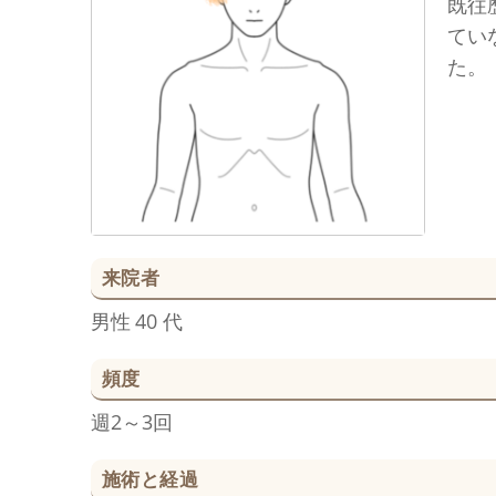
既往
てい
た。
来院者
男性
40 代
頻度
週2～3回
施術と経過