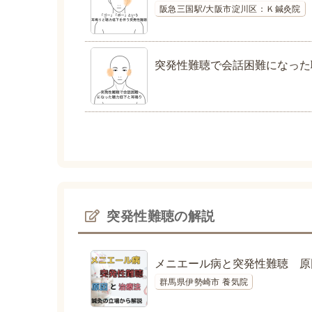
阪急三国駅/大阪市淀川区：Ｋ鍼灸院
突発性難聴で会話困難になった
突発性難聴の解説
メニエール病と突発性難聴 原
群馬県伊勢崎市 養気院