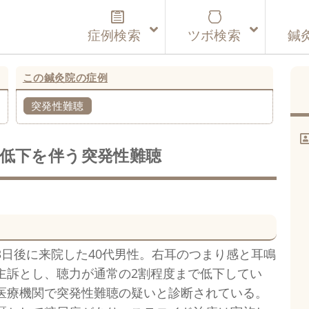
症例検索
ツボ検索
鍼
この鍼灸院の症例
突発性難聴
低下を伴う突発性難聴
3日後に来院した40代男性。右耳のつまり感と耳鳴
主訴とし、聴力が通常の2割程度まで低下してい
医療機関で突発性難聴の疑いと診断されている。