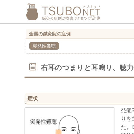
全国の鍼灸院の症例
突発性難聴
右耳のつまりと耳鳴り、聴力
症状
発症
りを
た。