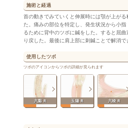
施術と経過
首の動きでみていくと伸展時には顎が上がる
た。痛みの部位を特定し、発生状況から小指
るために背中のツボに鍼をした。すると屈曲
り戻した。最後に肩上部に刺鍼ことで解消で
使用したツボ
ツボのアイコンからツボの詳細が見られます
六谿 R
玉陽 R
六稜 R