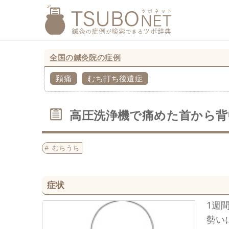
全国の鍼灸院の症例
頚痛
むち打ち後遺症
高圧洗浄機で痛めた首から背
むちうち
症状
1週
勢い