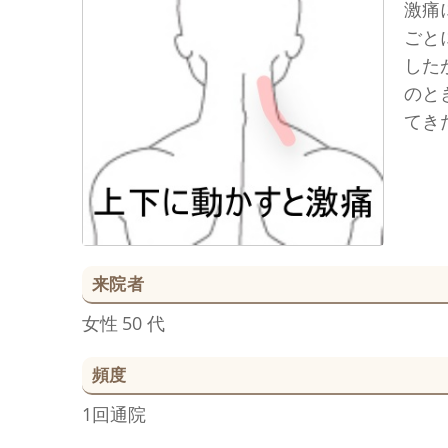
激痛
ごと
した
のと
てき
来院者
女性
50 代
頻度
1回通院