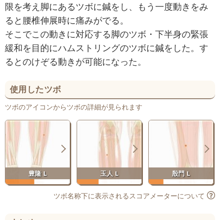
限を考え脚にあるツボに鍼をし、もう一度動きをみ
ると腰椎伸展時に痛みがでる。
そこでこの動きに対応する脚のツボ・下半身の緊張
緩和を目的にハムストリングのツボに鍼をした。す
るとのけぞる動きが可能になった。
使用したツボ
ツボのアイコンからツボの詳細が見られます
豊隆 L
玉人 L
殷門 L
ツボ名称下に表示されるスコアメーターについて