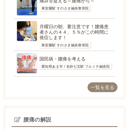
痛みを捉える～腰痛から～
東室蘭駅 すのさき鍼灸整骨院
月曜日の朝、要注意です！腰痛患
者さんの４４、５％がこの時間に
発症します！
東室蘭駅 すのさき鍼灸整骨院
国民病・腰痛を考える
愛知県あま市 / 名鉄七宝駅 フルミチ鍼灸院
一覧を見る
腰痛の解説