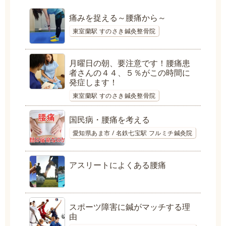
痛みを捉える～腰痛から～
東室蘭駅 すのさき鍼灸整骨院
月曜日の朝、要注意です！腰痛患
者さんの４４、５％がこの時間に
発症します！
東室蘭駅 すのさき鍼灸整骨院
国民病・腰痛を考える
愛知県あま市 / 名鉄七宝駅 フルミチ鍼灸院
アスリートによくある腰痛
スポーツ障害に鍼がマッチする理
由