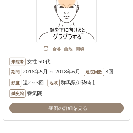
合谷
曲池
開魄
女性
50 代
来院者
2018年5月 ～ 2018年6月
8回
期間
通院回数
週2～3回
群馬県伊勢崎市
頻度
地域
養気院
鍼灸院
症例の詳細を見る