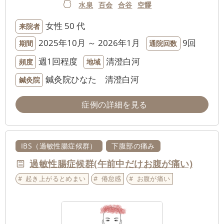
水泉
百会
合谷
空髎
女性
50 代
来院者
2025年10月 ～ 2026年1月
9回
期間
通院回数
週1回程度
清澄白河
頻度
地域
鍼灸院ひなた 清澄白河
鍼灸院
症例の詳細を見る
IBS（過敏性腸症候群）
下腹部の痛み
過敏性腸症候群(午前中だけお腹が痛い)
起き上がるとめまい
倦怠感
お腹が痛い