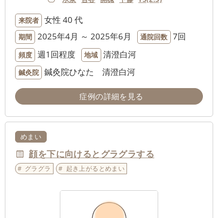
女性
40 代
来院者
2025年4月 ～ 2025年6月
7回
期間
通院回数
週1回程度
清澄白河
頻度
地域
鍼灸院ひなた 清澄白河
鍼灸院
症例の詳細を見る
めまい
顔を下に向けるとグラグラする
グラグラ
起き上がるとめまい