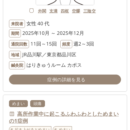
外関
支溝
四枢
空髎
三陰交
女性
40 代
来院者
2025年10月 ～ 2025年12月
期間
11回～15回
週2～3回
通院回数
頻度
JR品川駅／東京都品川区
地域
はりきゅうルーム カポス
鍼灸院
症例の詳細を見る
めまい
頭痛
高所作業中に起こるふわふわとしためまい
の1症例
起き上がるとめまい
めまい