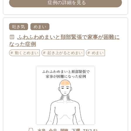
症例の詳細を見る
吐き気
めまい
ふわふわめまいと頚部緊張で家事が困難に
なった症例
動くとめまい
起き上がるとめまい
めまい
水泉
合谷
開魄
下髎
T5(2.5)