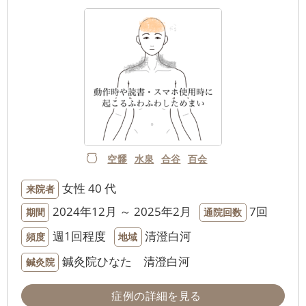
空髎
水泉
合谷
百会
女性
40 代
来院者
2024年12月 ～ 2025年2月
7回
期間
通院回数
週1回程度
清澄白河
頻度
地域
鍼灸院ひなた 清澄白河
鍼灸院
症例の詳細を見る