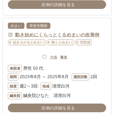
症例の詳細を見る
めまい
突発性難聴
動き始めにくらっとくるめまいの改善例
起き上がるとめまい
動くとめまい
耳閉感
六谷
養老
男性
50 代
来院者
2025年8月 ～ 2025年8月
2回
期間
通院回数
週2～3回
清澄白河
頻度
地域
鍼灸院ひなた 清澄白河
鍼灸院
症例の詳細を見る