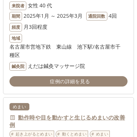
女性
40 代
来院者
2025年1月 ～ 2025年3月
4回
期間
通院回数
月3回程度
頻度
地域
名古屋市営地下鉄 東山線 池下駅/名古屋市千
種区
えだは鍼灸マッサージ院
鍼灸院
症例の詳細を見る
めまい
動作時や目を動かすと生じるめまいの改善
例
起き上がるとめまい
動くとめまい
めまい