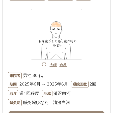
大鍾
合谷
男性
30 代
来院者
2025年6月 ～ 2025年6月
2回
期間
通院回数
週1回程度
清澄白河
頻度
地域
鍼灸院ひなた 清澄白河
鍼灸院