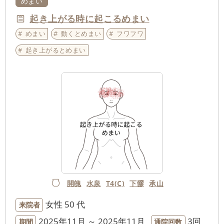
めまい
起き上がる時に起こるめまい
めまい
動くとめまい
フワフワ
起き上がるとめまい
開魄
水泉
T4(C)
下髎
承山
女性
50 代
来院者
2025年11月 ～ 2025年11月
3回
期間
通院回数