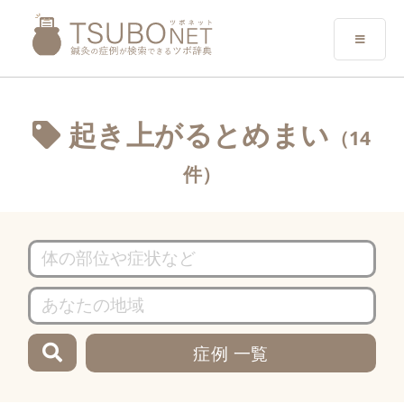
起き上がるとめまい
（14
件）
症例 一覧