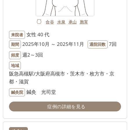
合谷
水泉
承山
胞肓
女性
40 代
来院者
2025年10月 ～ 2025年11月
7回
期間
通院回数
週2～3回
頻度
地域
阪急高槻駅/大阪府高槻市・茨木市・枚方市・京
都・滋賀
鍼灸 光司堂
鍼灸院
症例の詳細を見る