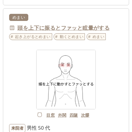
めまい
頭を上下に振るとファッと眩暈がする
起き上がるとめまい
動くとめまい
めまい
目窓
外関
四隧
次髎
男性
50 代
来院者