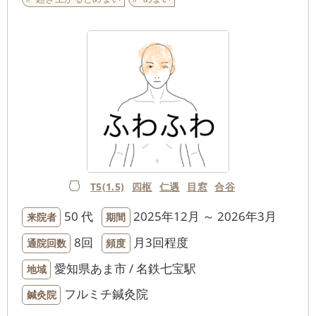
T5(1.5)
四枢
仁遇
目窓
合谷
50 代
2025年12月 ～ 2026年3月
来院者
期間
8回
月3回程度
通院回数
頻度
愛知県あま市 / 名鉄七宝駅
地域
フルミチ鍼灸院
鍼灸院