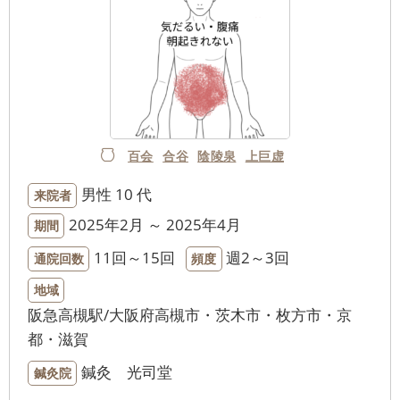
百会
合谷
陰陵泉
上巨虚
男性
10 代
来院者
2025年2月 ～ 2025年4月
期間
11回～15回
週2～3回
通院回数
頻度
地域
阪急高槻駅/大阪府高槻市・茨木市・枚方市・京
都・滋賀
鍼灸 光司堂
鍼灸院