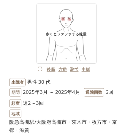
後谿
六谿
聚労
申脈
男性
30 代
来院者
2025年3月 ～ 2025年4月
6回
期間
通院回数
週2～3回
頻度
地域
阪急高槻駅/大阪府高槻市・茨木市・枚方市・京
都・滋賀