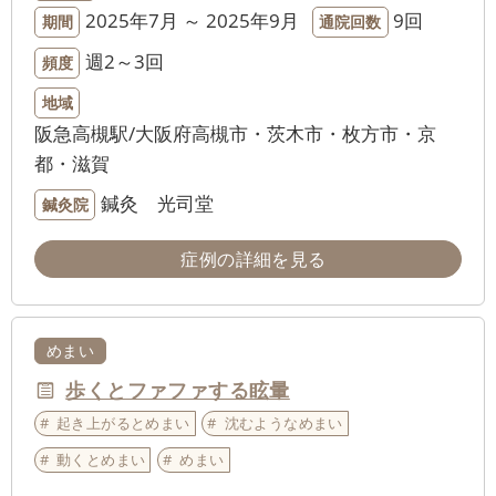
2025年7月 ～ 2025年9月
9回
期間
通院回数
週2～3回
頻度
地域
阪急高槻駅/大阪府高槻市・茨木市・枚方市・京
都・滋賀
鍼灸 光司堂
鍼灸院
症例の詳細を見る
めまい
歩くとファファする眩暈
起き上がるとめまい
沈むようなめまい
動くとめまい
めまい