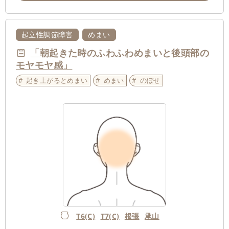
起立性調節障害
めまい
「朝起きた時のふわふわめまいと後頭部の
モヤモヤ感」
起き上がるとめまい
めまい
のぼせ
T6(C)
T7(C)
根張
承山