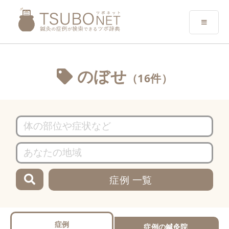
のぼせ
（16件）
症例 一覧
症例
症例の鍼灸院