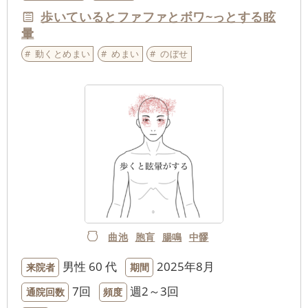
歩いているとファファとボワ~っとする眩
暈
動くとめまい
めまい
のぼせ
曲池
胞肓
腸鳴
中髎
男性
60 代
2025年8月
来院者
期間
7回
週2～3回
通院回数
頻度