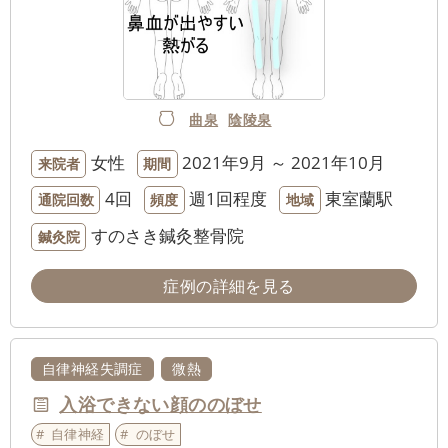
曲泉
陰陵泉
女性
2021年9月 ～ 2021年10月
来院者
期間
4回
週1回程度
東室蘭駅
通院回数
頻度
地域
すのさき鍼灸整骨院
鍼灸院
症例の詳細を見る
自律神経失調症
微熱
入浴できない顔ののぼせ
自律神経
のぼせ