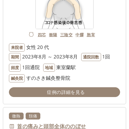
四芯
衝陽
三陰交
中髎
胞肓
女性
20 代
来院者
2023年8月 ～ 2023年8月
1回
期間
通院回数
1回通院
東室蘭駅
頻度
地域
すのさき鍼灸整骨院
鍼灸院
症例の詳細を見る
微熱
頚痛
首の痛みと頭部全体ののぼせ