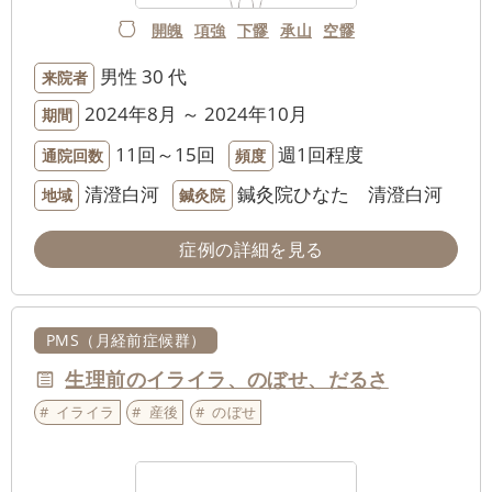
開魄
項強
下髎
承山
空髎
男性
30 代
来院者
2024年8月 ～ 2024年10月
期間
11回～15回
週1回程度
通院回数
頻度
清澄白河
鍼灸院ひなた 清澄白河
地域
鍼灸院
症例の詳細を見る
PMS（月経前症候群）
生理前のイライラ、のぼせ、だるさ
イライラ
産後
のぼせ