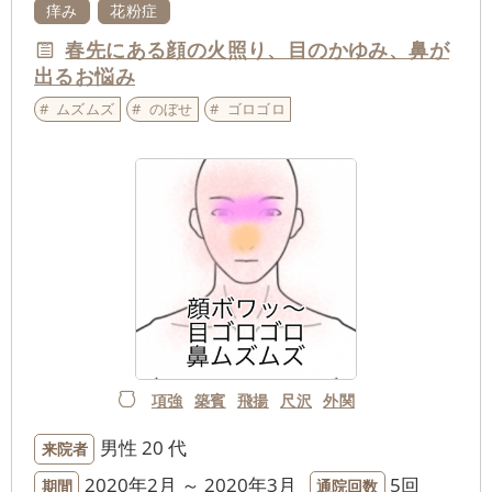
痒み
花粉症
春先にある顔の火照り、目のかゆみ、鼻が
出るお悩み
ムズムズ
のぼせ
ゴロゴロ
項強
築賓
飛揚
尺沢
外関
男性
20 代
来院者
2020年2月 ～ 2020年3月
5回
期間
通院回数