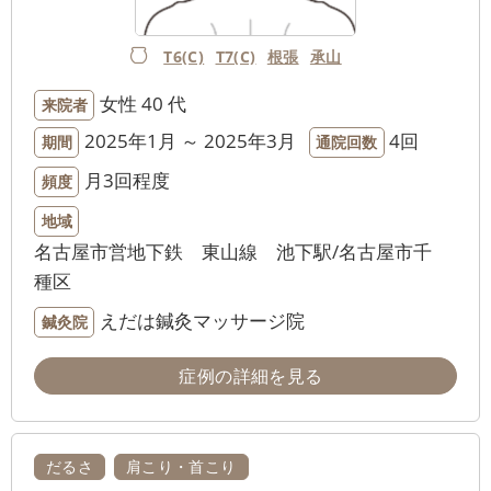
T6(C)
T7(C)
根張
承山
女性
40 代
来院者
2025年1月 ～ 2025年3月
4回
期間
通院回数
月3回程度
頻度
地域
名古屋市営地下鉄 東山線 池下駅/名古屋市千
種区
えだは鍼灸マッサージ院
鍼灸院
症例の詳細を見る
だるさ
肩こり・首こり