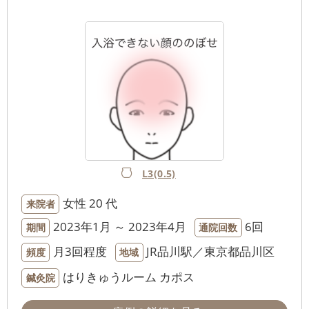
L3(0.5)
女性
20 代
来院者
2023年1月 ～ 2023年4月
6回
期間
通院回数
月3回程度
JR品川駅／東京都品川区
頻度
地域
はりきゅうルーム カポス
鍼灸院