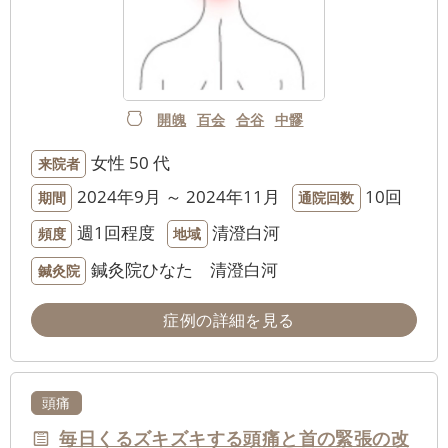
開魄
百会
合谷
中髎
女性
50 代
来院者
2024年9月 ～ 2024年11月
10回
期間
通院回数
週1回程度
清澄白河
頻度
地域
鍼灸院ひなた 清澄白河
鍼灸院
症例の詳細を見る
頭痛
毎日くるズキズキする頭痛と首の緊張の改