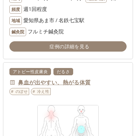
週1回程度
頻度
愛知県あま市 / 名鉄七宝駅
地域
フルミチ鍼灸院
鍼灸院
症例の詳細を見る
アトピー性皮膚炎
だるさ
鼻血が出やすい、熱がる体質
のぼせ
冷え性