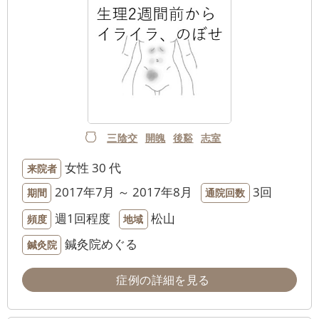
三陰交
開魄
後谿
志室
女性
30 代
来院者
2017年7月 ～ 2017年8月
3回
期間
通院回数
週1回程度
松山
頻度
地域
鍼灸院めぐる
鍼灸院
症例の詳細を見る