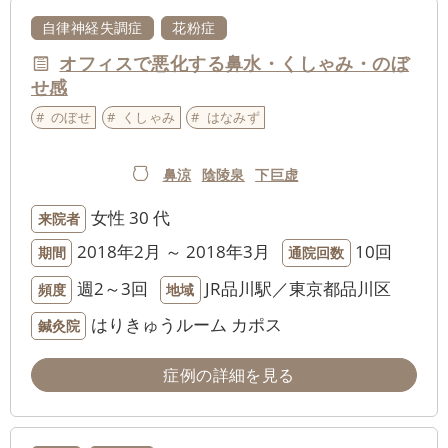
自律神経失調症
花粉症
オフィスで悪化する鼻水・くしゃみ・のぼ
せ感
のぼせ
くしゃみ
はなみず
鼻涼
陰陵泉
下巨虚
女性
30 代
来院者
2018年2月 ～ 2018年3月
10回
期間
通院回数
週2～3回
JR品川駅／東京都品川区
頻度
地域
はりきゅうルーム カポス
鍼灸院
症例の詳細を見る