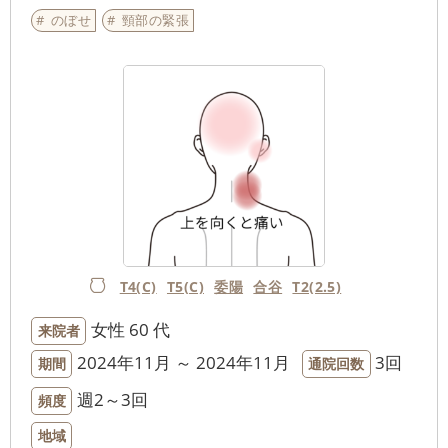
のぼせ
頸部の緊張
T4(C)
T5(C)
委陽
合谷
T2(2.5)
女性
60 代
来院者
2024年11月 ～ 2024年11月
3回
期間
通院回数
週2～3回
頻度
地域