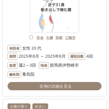
百会
大腰
四枢
三陰交
女性
20 代
来院者
2025年8月 ～ 2025年8月
4回
期間
通院回数
週2～3回
群馬県伊勢崎市
頻度
地域
養気院
鍼灸院
症例の詳細を見る
お腹の張り
めまい