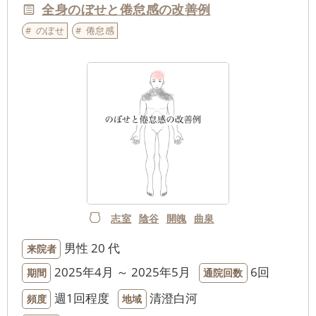
全身のぼせと倦怠感の改善例
のぼせ
倦怠感
志室
陰谷
開魄
曲泉
男性
20 代
来院者
2025年4月 ～ 2025年5月
6回
期間
通院回数
週1回程度
清澄白河
頻度
地域