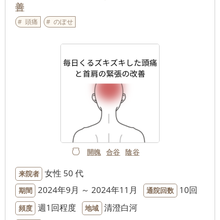
善
頭痛
のぼせ
開魄
合谷
陰谷
女性
50 代
来院者
2024年9月 ～ 2024年11月
10回
期間
通院回数
週1回程度
清澄白河
頻度
地域