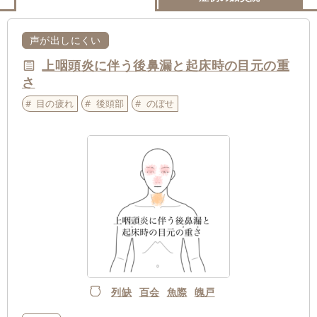
声が出しにくい
上咽頭炎に伴う後鼻漏と起床時の目元の重
さ
目の疲れ
後頭部
のぼせ
列缺
百会
魚際
魄戸