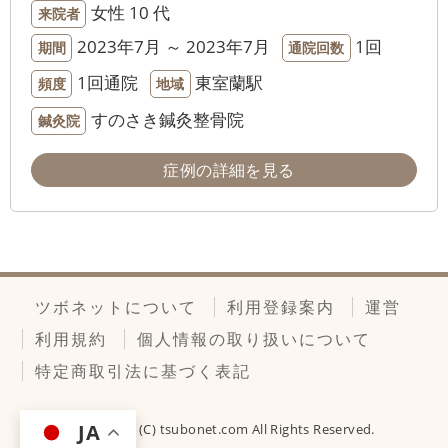
女性
10 代
来院者
2023年7月 ～ 2023年7月
1回
期間
通院回数
1回通院
東室蘭駅
頻度
地域
すのさき鍼灸整骨院
鍼灸院
症例の詳細を見る
ツボネットについて
利用登録案内
運営
利用規約
個人情報の取り扱いについて
特定商取引法に基づく表記
JA
Copyright (C)
tsubonet.com
All Rights Reserved.