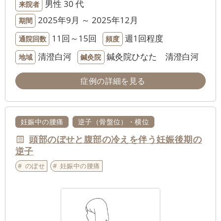
男性
30 代
来院者
2025年9月 ～ 2025年12月
期間
11回～15回
週1回程度
通院回数
頻度
清澄白河
鍼灸院ひなた 清澄白河
地域
鍼灸院
症例の詳細を見る
妊娠中の腰痛
逆子（骨盤位）・横位
頭部のぼせと腹部の冷えを伴う妊娠後期の
逆子
のぼせ
妊娠中の腰痛