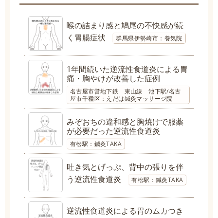
喉の詰まり感と鳩尾の不快感が続
く胃腸症状
群馬県伊勢崎市：養気院
1年間続いた逆流性食道炎による胃
痛・胸やけが改善した症例
名古屋市営地下鉄 東山線 池下駅/名古
屋市千種区：えだは鍼灸マッサージ院
みぞおちの違和感と胸焼けで服薬
が必要だった逆流性食道炎
有松駅：鍼灸TAKA
吐き気とげっぷ、背中の張りを伴
う逆流性食道炎
有松駅：鍼灸TAKA
逆流性食道炎による胃のムカつき