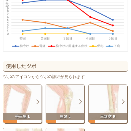
使用したツボ
ツボのアイコンからツボの詳細が見られます
手三里 L
曲泉 L
三陰交 R