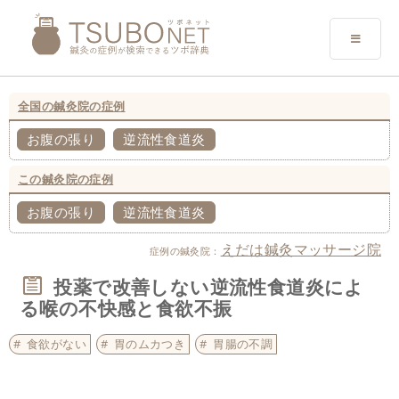
全国の鍼灸院の症例
お腹の張り
逆流性食道炎
この鍼灸院の症例
お腹の張り
逆流性食道炎
えだは鍼灸マッサージ院
症例の鍼灸院：
投薬で改善しない逆流性食道炎によ
る喉の不快感と食欲不振
食欲がない
胃のムカつき
胃腸の不調