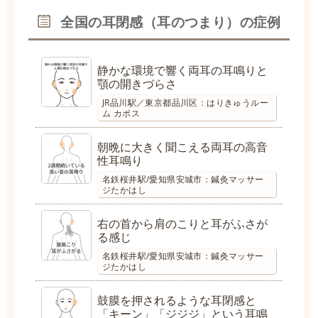
全国の耳閉感（耳のつまり）の症例
静かな環境で響く両耳の耳鳴りと
顎の開きづらさ
JR品川駅／東京都品川区：はりきゅうルー
ム カポス
朝晩に大きく聞こえる両耳の高音
性耳鳴り
名鉄桜井駅/愛知県安城市：鍼灸マッサー
ジたかはし
右の首から肩のこりと耳がふさが
る感じ
名鉄桜井駅/愛知県安城市：鍼灸マッサー
ジたかはし
鼓膜を押されるような耳閉感と
「キーン」「ジジジ」という耳鳴