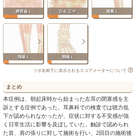
膀胱兪 L
百会 正中
築賓 L
飛揚 L
開魄 L
ツボ名称下に表示されるスコアメーターについて
まとめ
本症例は、朝起床時から始まった左耳の閉塞感を主
訴とする症例であった。耳鼻科での検査では聴力低
下が認められなかったが、症状に対する不安感が強
く日常生活に影響を及ぼしていた。触診で認められ
た首、肩の張りに対して施術を行い、2回目の施術後