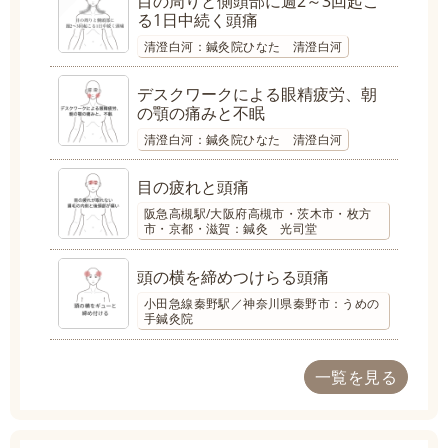
目の周りと側頭部に週2～3回起こ
る1日中続く頭痛
清澄白河：鍼灸院ひなた 清澄白河
デスクワークによる眼精疲労、朝
の顎の痛みと不眠
清澄白河：鍼灸院ひなた 清澄白河
目の疲れと頭痛
阪急高槻駅/大阪府高槻市・茨木市・枚方
市・京都・滋賀：鍼灸 光司堂
頭の横を締めつけらる頭痛
小田急線秦野駅／神奈川県秦野市：うめの
手鍼灸院
一覧を見る