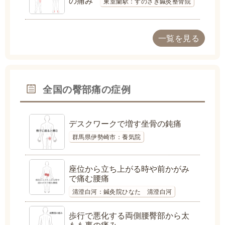
の痛み
東室蘭駅：すのさき鍼灸整骨院
一覧を見る
全国の臀部痛の症例
デスクワークで増す坐骨の鈍痛
群馬県伊勢崎市：養気院
座位から立ち上がる時や前かがみ
で痛む腰痛
清澄白河：鍼灸院ひなた 清澄白河
歩行で悪化する両側腰臀部から太
もも裏の痛み