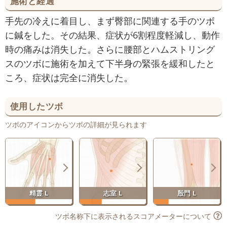
施術と経過
手先の冷えに着目し、まず臀部に関連する手のツボ
に鍼をした。その結果、症状が6割程度軽減し、動作
時の痛みは消失した。さらに腰部とハムストリング
スのツボに施術を加えて下半身の緊張を緩和したと
ころ、症状は完全に消失した。
使用したツボ
ツボのアイコンからツボの詳細が見られます
精霊 L
志室 L
殷門 L
ツボ名称下に表示されるスコアメーターについて