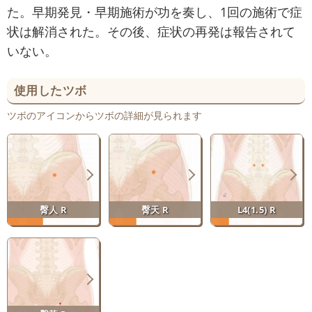
た。早期発見・早期施術が功を奏し、1回の施術で症
状は解消された。その後、症状の再発は報告されて
いない。
使用したツボ
ツボのアイコンからツボの詳細が見られます
臀人 R
臀天 R
L4(1.5) R