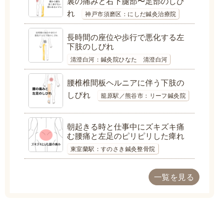
裏の痛みと右下腿部〜足部のしび
れ
神戸市須磨区：にしだ鍼灸治療院
長時間の座位や歩行で悪化する左
下肢のしびれ
清澄白河：鍼灸院ひなた 清澄白河
腰椎椎間板ヘルニアに伴う下肢の
しびれ
籠原駅／熊谷市：リーフ鍼灸院
朝起きる時と仕事中にズキズキ痛
む腰痛と左足のピリピリした痺れ
東室蘭駅：すのさき鍼灸整骨院
一覧を見る