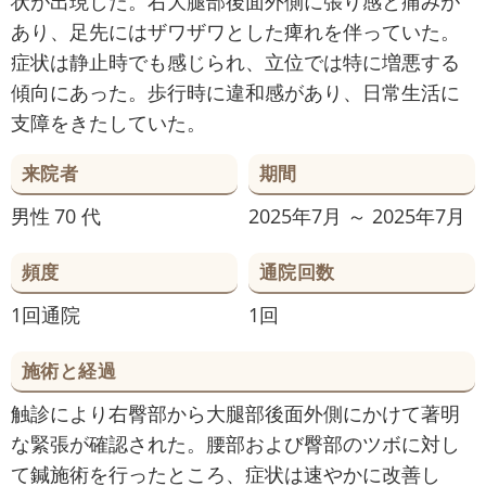
状が出現した。右大腿部後面外側に張り感と痛みが
あり、足先にはザワザワとした痺れを伴っていた。
症状は静止時でも感じられ、立位では特に増悪する
傾向にあった。歩行時に違和感があり、日常生活に
支障をきたしていた。
来院者
期間
男性
70 代
2025年7月 ～ 2025年7月
頻度
通院回数
1回通院
1回
施術と経過
触診により右臀部から大腿部後面外側にかけて著明
な緊張が確認された。腰部および臀部のツボに対し
て鍼施術を行ったところ、症状は速やかに改善し