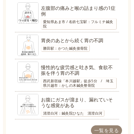
左腹部の痛みと喉の詰まり感の1症
例
愛知県あま市 / 名鉄七宝駅：フルミチ鍼灸
院
胃炎のあとから続く胃の不調
勝田駅：かつた鍼灸接骨院
慢性的な疲労感と吐き気、食欲不
振を伴う胃の不調
西武新宿線「本川越駅」徒歩5分 / 埼玉
県川越市：かしの木鍼灸整骨院
お腹にガスが溜まり、漏れていそ
うな感覚がある
清澄白河：鍼灸院ひなた 清澄白河
一覧を見る