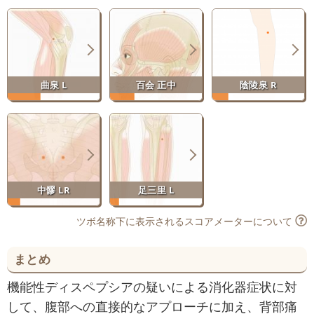
曲泉 L
百会 正中
陰陵泉 R
中髎 LR
足三里 L
ツボ名称下に表示されるスコアメーターについて
まとめ
機能性ディスペプシアの疑いによる消化器症状に対
して、腹部への直接的なアプローチに加え、背部痛