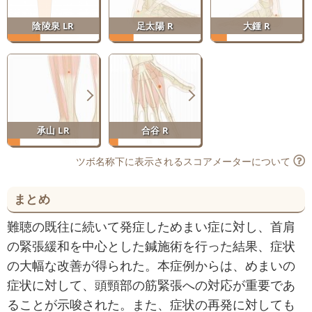
陰陵泉 LR
足太陽 R
大鍾 R
承山 LR
合谷 R
ツボ名称下に表示されるスコアメーターについて
まとめ
難聴の既往に続いて発症しためまい症に対し、首肩
の緊張緩和を中心とした鍼施術を行った結果、症状
の大幅な改善が得られた。本症例からは、めまいの
症状に対して、頭頸部の筋緊張への対応が重要であ
ることが示唆された。また、症状の再発に対しても