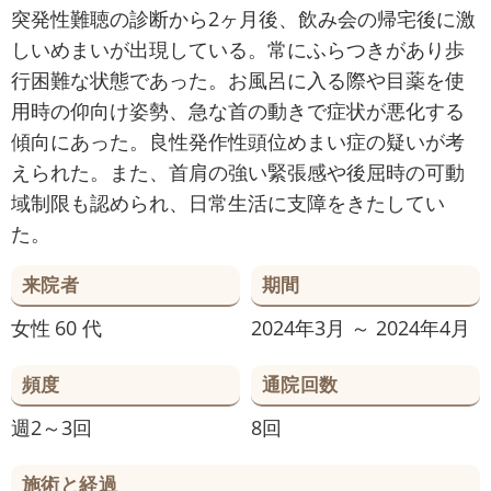
突発性難聴の診断から2ヶ月後、飲み会の帰宅後に激
しいめまいが出現している。常にふらつきがあり歩
行困難な状態であった。お風呂に入る際や目薬を使
用時の仰向け姿勢、急な首の動きで症状が悪化する
傾向にあった。良性発作性頭位めまい症の疑いが考
えられた。また、首肩の強い緊張感や後屈時の可動
域制限も認められ、日常生活に支障をきたしてい
た。
来院者
期間
女性
60 代
2024年3月 ～ 2024年4月
頻度
通院回数
週2～3回
8回
施術と経過