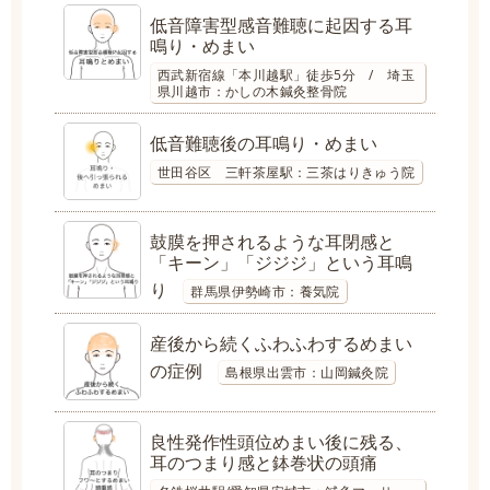
低音障害型感音難聴に起因する耳
鳴り・めまい
西武新宿線「本川越駅」徒歩5分 / 埼玉
県川越市：かしの木鍼灸整骨院
低音難聴後の耳鳴り・めまい
世田谷区 三軒茶屋駅：三茶はりきゅう院
鼓膜を押されるような耳閉感と
「キーン」「ジジジ」という耳鳴
り
群馬県伊勢崎市：養気院
産後から続くふわふわするめまい
の症例
島根県出雲市：山岡鍼灸院
良性発作性頭位めまい後に残る、
耳のつまり感と鉢巻状の頭痛