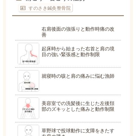
すのさき鍼灸整骨院
右肩後面の強張りと動作時痛の改
善
起床時から始まった右首と肩の境
目の強い緊張感と動作制限
就寝時の咳と肩の痛みに悩む漁師
美容室での洗髪後に生じた左後頚
部のズキッとした痛みと動作制限
草野球で投球動作に支障をきたす