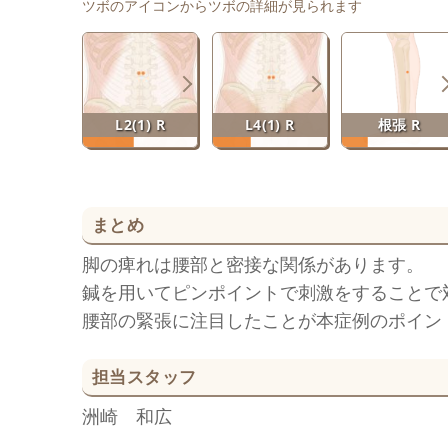
ツボのアイコンからツボの詳細が見られます
L2(1) R
L4(1) R
根張 R
まとめ
脚の痺れは腰部と密接な関係があります。
鍼を用いてピンポイントで刺激をすることで
腰部の緊張に注目したことが本症例のポイン
担当スタッフ
洲崎 和広