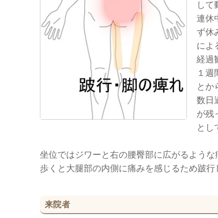
して
連休
ず休
によ
経過
１週
とか
数日
が残
とし
坐位ではジワーと右の腰臀部に広がるような
歩くと大腿部の内側に痛みを感じるため跛行
来院者