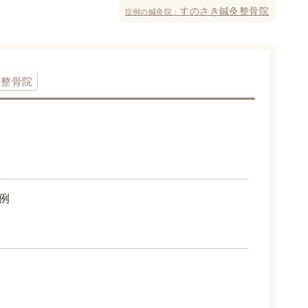
すのさき鍼灸整骨院
症例の鍼灸院：
灸整骨院
例