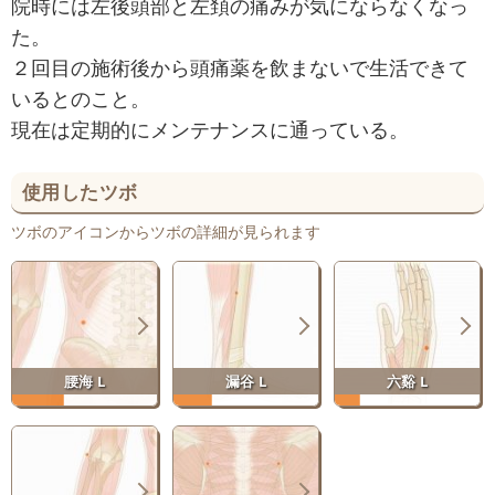
院時には左後頭部と左頚の痛みが気にならなくなっ
た。
２回目の施術後から頭痛薬を飲まないで生活できて
いるとのこと。
現在は定期的にメンテナンスに通っている。
使用したツボ
ツボのアイコンからツボの詳細が見られます
腰海 L
漏谷 L
六谿 L