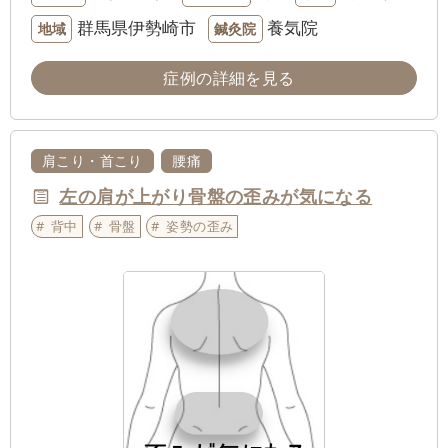
群馬県伊勢崎市
養気院
地域
鍼灸院
症例の詳細を見る
肩こり・首こり
腰痛
左の肩が上がり骨盤の歪みが気になる
背中
骨盤
姿勢の歪み