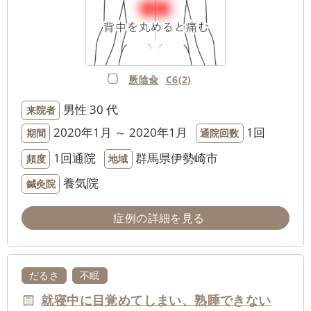
厥陰兪
C6(2)
男性
30 代
来院者
2020年1月 ～ 2020年1月
1回
期間
通院回数
1回通院
群馬県伊勢崎市
頻度
地域
養気院
鍼灸院
症例の詳細を見る
だるさ
不眠
就寝中に目覚めてしまい、熟睡できない