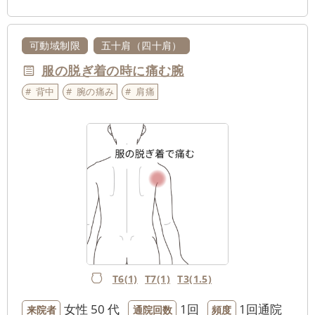
可動域制限
五十肩（四十肩）
服の脱ぎ着の時に痛む腕
背中
腕の痛み
肩痛
T6(1)
T7(1)
T3(1.5)
女性
50 代
1回
1回通院
来院者
通院回数
頻度