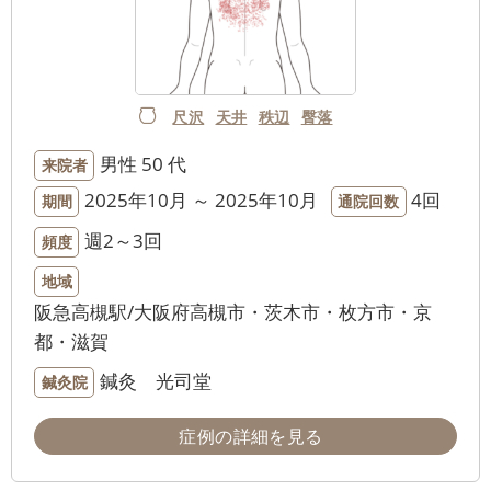
尺沢
天井
秩辺
臀落
男性
50 代
来院者
2025年10月 ～ 2025年10月
4回
期間
通院回数
週2～3回
頻度
地域
阪急高槻駅/大阪府高槻市・茨木市・枚方市・京
都・滋賀
鍼灸 光司堂
鍼灸院
症例の詳細を見る