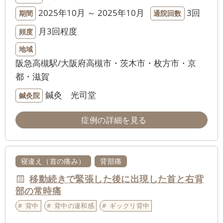
2025年10月 ～ 2025年10月
3回
期間
通院回数
月3回程度
頻度
地域
阪急高槻駅/大阪府高槻市・茨木市・枚方市・京
都・滋賀
鍼灸 光司堂
鍼灸院
症例の詳細を見る
寝違え（首の痛み）
背部痛
移動続きで緊張した後に出現した首と右背
部の常時痛
背中
背中の違和感
ギックリ背中