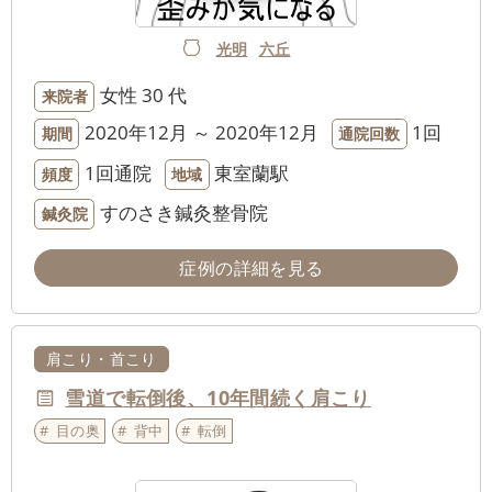
光明
六丘
女性
30 代
来院者
2020年12月 ～ 2020年12月
1回
期間
通院回数
1回通院
東室蘭駅
頻度
地域
すのさき鍼灸整骨院
鍼灸院
症例の詳細を見る
肩こり・首こり
雪道で転倒後、10年間続く肩こり
目の奥
背中
転倒