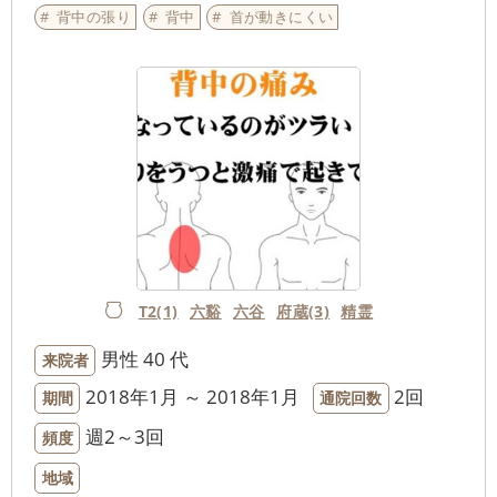
背中の張り
背中
首が動きにくい
T2(1)
六谿
六谷
府蔵(3)
精霊
男性
40 代
来院者
2018年1月 ～ 2018年1月
2回
期間
通院回数
週2～3回
頻度
地域