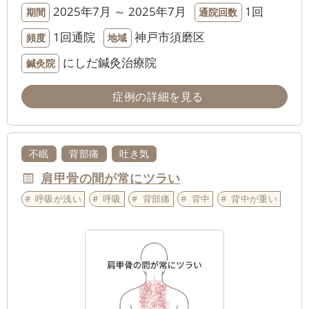
2025年7月 ～ 2025年7月
1回
期間
通院回数
1回通院
神戸市須磨区
頻度
地域
にしだ鍼灸治療院
鍼灸院
症例の詳細を見る
不眠
背部痛
吐き気
肩甲骨の間が常にツラい
呼吸が浅い
呼吸
背部痛
背中
背中が重い