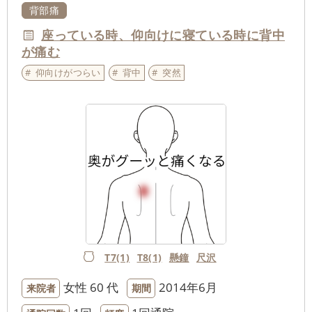
背部痛
座っている時、仰向けに寝ている時に背中
が痛む
仰向けがつらい
背中
突然
T7(1)
T8(1)
懸鐘
尺沢
女性
60 代
2014年6月
来院者
期間