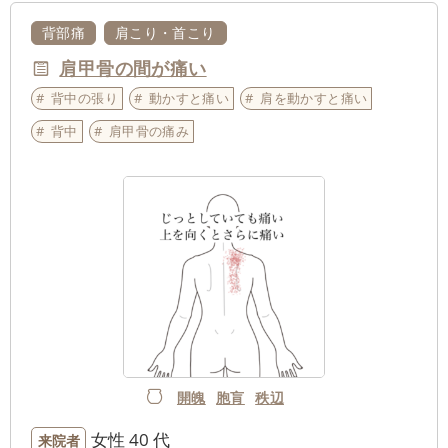
背部痛
肩こり・首こり
肩甲骨の間が痛い
背中の張り
動かすと痛い
肩を動かすと痛い
背中
肩甲骨の痛み
開魄
胞肓
秩辺
女性
40 代
来院者