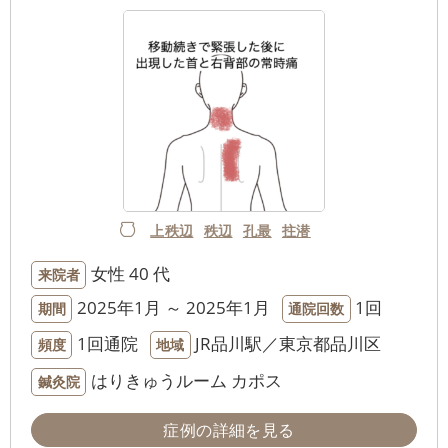
上秩辺
秩辺
孔最
拄潜
女性
40 代
来院者
2025年1月 ～ 2025年1月
1回
期間
通院回数
1回通院
JR品川駅／東京都品川区
頻度
地域
はりきゅうルーム カポス
鍼灸院
症例の詳細を見る