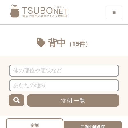
背中
（15件）
症例 一覧
症例
症例の鍼灸院