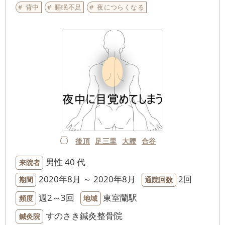
背中
睡眠不足
夜につらくなる
後頂
足三里
大腰
合谷
男性
40 代
来院者
2020年8月 ～ 2020年8月
2回
期間
通院回数
週2～3回
東室蘭駅
頻度
地域
すのさき鍼灸整骨院
鍼灸院