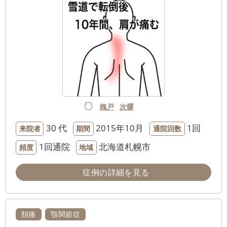
魄戸
次髎
30 代
2015年10月
1回
来院者
期間
通院回数
1回通院
北海道札幌市
頻度
地域
症例の詳細を見る
頚痛
顎関節症