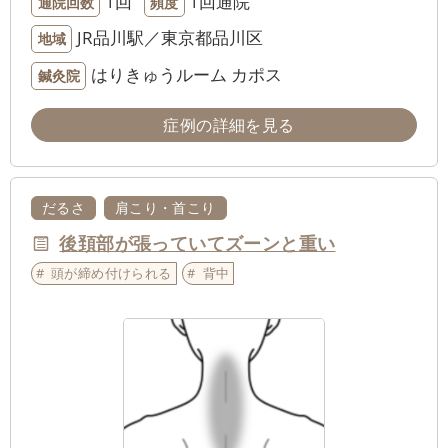
1回
1回通院
通院回数
頻度
JR品川駅／東京都品川区
地域
はりきゅうルーム カポス
鍼灸院
症例の詳細を見る
だるさ
肩こり・首こり
後頚部が張っていてズーンと重い
頭が締め付けられる
背中