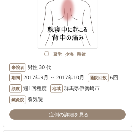
聚労
少海
懸鐘
男性
30 代
来院者
2017年9月 ～ 2017年10月
6回
期間
通院回数
週1回程度
群馬県伊勢崎市
頻度
地域
養気院
鍼灸院
症例の詳細を見る