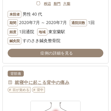
秩辺
殷門
六谿
男性
40 代
来院者
2020年7月 ～ 2020年7月
1回
期間
通院回数
1回通院
東室蘭駅
頻度
地域
すのさき鍼灸整骨院
鍼灸院
症例の詳細を見る
背部痛
就寝中に起こる背中の痛み
目が覚める
背中