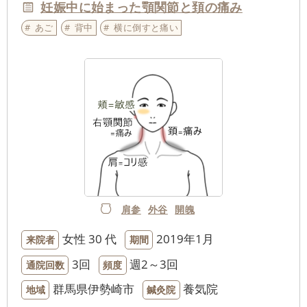
妊娠中に始まった顎関節と頚の痛み
あご
背中
横に倒すと痛い
肩参
外谷
開魄
女性
30 代
2019年1月
来院者
期間
3回
週2～3回
通院回数
頻度
群馬県伊勢崎市
養気院
地域
鍼灸院