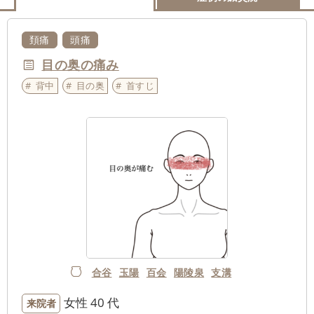
頚痛
頭痛
目の奥の痛み
背中
目の奥
首すじ
合谷
玉陽
百会
陽陵泉
支溝
女性
40 代
来院者