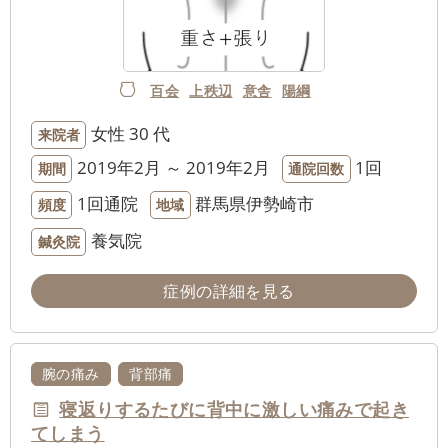
百会
上秩辺
意舎
陽綱
女性
30 代
来院者
2019年2月 ～ 2019年2月
1回
期間
通院回数
1回通院
群馬県伊勢崎市
頻度
地域
養気院
鍼灸院
症例の詳細を見る
腕の痛み
背部痛
寝返りするたびに背中に激しい痛みで起き
てしまう