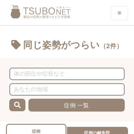
同じ姿勢がつらい
（2件）
症例 一覧
症例
症例の鍼灸院