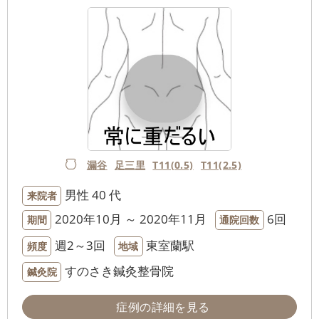
漏谷
足三里
T11(0.5)
T11(2.5)
男性
40 代
来院者
2020年10月 ～ 2020年11月
6回
期間
通院回数
週2～3回
東室蘭駅
頻度
地域
すのさき鍼灸整骨院
鍼灸院
症例の詳細を見る