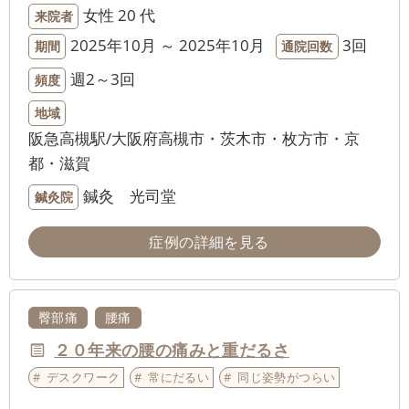
女性
20 代
来院者
2025年10月 ～ 2025年10月
3回
期間
通院回数
週2～3回
頻度
地域
阪急高槻駅/大阪府高槻市・茨木市・枚方市・京
都・滋賀
鍼灸 光司堂
鍼灸院
症例の詳細を見る
臀部痛
腰痛
２０年来の腰の痛みと重だるさ
デスクワーク
常にだるい
同じ姿勢がつらい