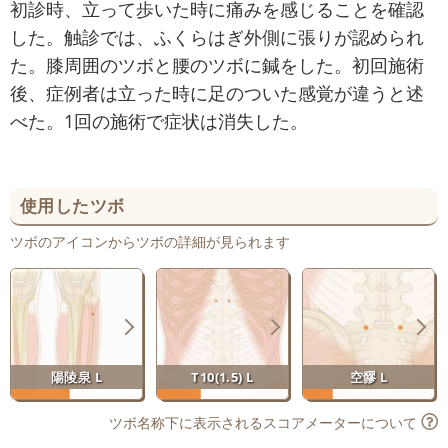
初診時、立って歩いた時に痛みを感じることを確認
した。触診では、ふくらはぎ外側に張りが認められ
た。膝周囲のツボと腰のツボに鍼をした。初回施術
後、症例者は立った時に足のついた感覚が違うと述
べた。1回の施術で症状は消失した。
使用したツボ
ツボのアイコンからツボの詳細が見られます
陽陵泉 L
T10(1.5) L
空髎 L
ツボ名称下に表示されるスコアメーターについて