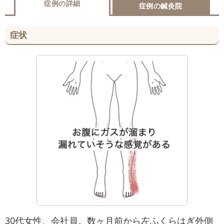
症例の詳細
症例の鍼灸院
症状
30代女性、会社員。数ヶ月前から左ふくらはぎ外側