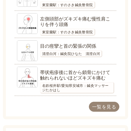
東室蘭駅：すのさき鍼灸整骨院
左側頭部がズキズキ痛む慢性肩こ
りを伴う頭痛
東室蘭駅：すのさき鍼灸整骨院
目の痙攣と首の緊張の関係
清澄白河：鍼灸院ひなた 清澄白河
帯状疱疹後に首から鎖骨にかけて
触れられないほどズキズキ痛む
名鉄桜井駅/愛知県安城市：鍼灸マッサー
ジたかはし
一覧を見る