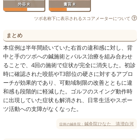
外谷 R
膏肓 R
ツボ名称下に表示されるスコアメーターについて
まとめ
本症例は半年間続いていた右首の違和感に対し、背
中と手のツボへの鍼施術とパルス治療を組み合わせ
ることで、4回の施術で症状が完全に消失した。初診
時に確認された咬筋やT3部位の硬さに対するアプロ
ーチが効果的であり、可動域制限の改善とともに違
和感も段階的に軽減した。ゴルフのスイング動作時
に出現していた症状も解消され、日常生活やスポー
ツ活動への支障がなくなった。
鍼灸院ひなた 清澄白河
症例の鍼灸院：