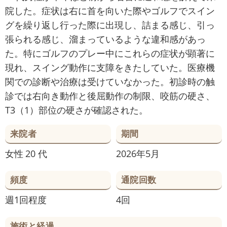
院した。症状は右に首を向いた際やゴルフでスイン
グを繰り返し行った際に出現し、詰まる感じ、引っ
張られる感じ、溜まっているような違和感があっ
た。特にゴルフのプレー中にこれらの症状が顕著に
現れ、スイング動作に支障をきたしていた。医療機
関での診断や治療は受けていなかった。初診時の触
診では右向き動作と後屈動作の制限、咬筋の硬さ、
T3（1）部位の硬さが確認された。
来院者
期間
女性
20 代
2026年5月
頻度
通院回数
週1回程度
4回
施術と経過