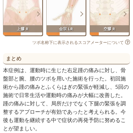
上髎 R
会宗 LR
空髎 R
ツボ名称下に表示されるスコアメーターについて
まとめ
本症例は、運動時に生じた右足踵の痛みに対し、骨
盤部と腕、腰のツボを用いた施術を行った。初回施
術から踵の痛みとふくらはぎの緊張が軽減し、5回の
施術で日常生活や運動時の痛みが大幅に改善した。
踵の痛みに対して、局所だけでなく下腿の緊張を調
整するアプローチが有効であったと考えられる。今
後も運動を継続する中で症状の再発予防に努めるこ
とが望ましい。