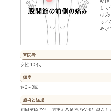
動作
しく
は受
られ
みが
来院者
女性
10 代
頻度
週2～3回
施術と経過
初回施術では、関連する足指のツボに鍼をし