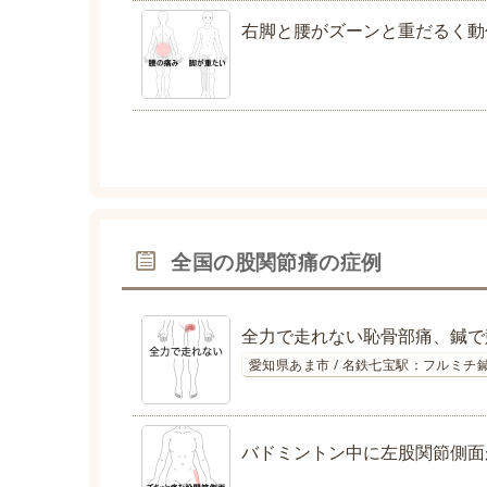
右脚と腰がズーンと重だるく動
全国の股関節痛の症例
全力で走れない恥骨部痛、鍼で
愛知県あま市 / 名鉄七宝駅：フルミチ
バドミントン中に左股関節側面