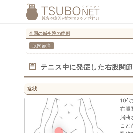
全国の鍼灸院の症例
股関節痛
テニス中に発症した右股関節
症状
10
右股
屈曲
こと