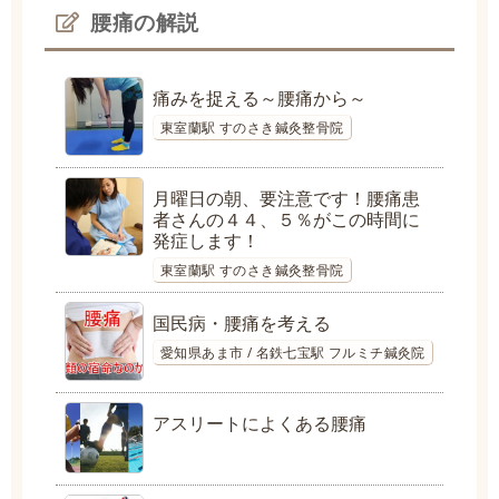
腰痛の解説
痛みを捉える～腰痛から～
東室蘭駅 すのさき鍼灸整骨院
月曜日の朝、要注意です！腰痛患
者さんの４４、５％がこの時間に
発症します！
東室蘭駅 すのさき鍼灸整骨院
国民病・腰痛を考える
愛知県あま市 / 名鉄七宝駅 フルミチ鍼灸院
アスリートによくある腰痛