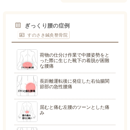
ぎっくり腰の症例
すのさき鍼灸整骨院
荷物の仕分け作業で中腰姿勢をと
った際に生じた靴下の着脱が困難
な腰痛
長距離運転後に発症した右仙腸関
節部の急性腰痛
屈むと痛む左腰のツーンとした痛
み