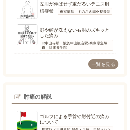
左肘が伸ばせず重だるいテニス肘
様症状
東室蘭駅：すのさき鍼灸整骨院
顔や頭が洗えない右肘のズキッと
した痛み
JR中山寺駅・阪急中山観音駅/兵庫県宝塚
市：紅露養生院
一覧を見る
肘痛の解説
ゴルフによる手首や肘付近の痛み
について
用賀駅／世田谷区 鍼灸・手技 用賀さいと