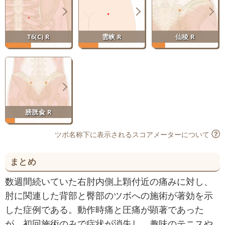
T6(C) R
雲峡 R
仙稜 R
膀胱兪 R
ツボ名称下に表示されるスコアメーターについて
まとめ
数週間続いていた右肘内側上顆付近の痛みに対し、
肘に関連した背部と臀部のツボへの施術が著効を示
した症例である。動作時痛と圧痛が顕著であった
が、初回施術のみで症状が消失し、趣味のテニスや