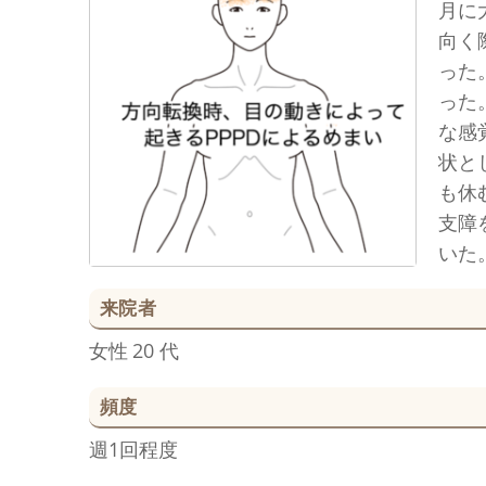
月に
向く
った
った
な感
状と
も休
支障
いた
来院者
女性
20 代
頻度
週1回程度