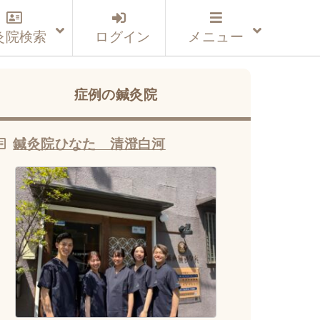
灸院検索
ログイン
メニュー
症例の鍼灸院
鍼灸院ひなた 清澄白河