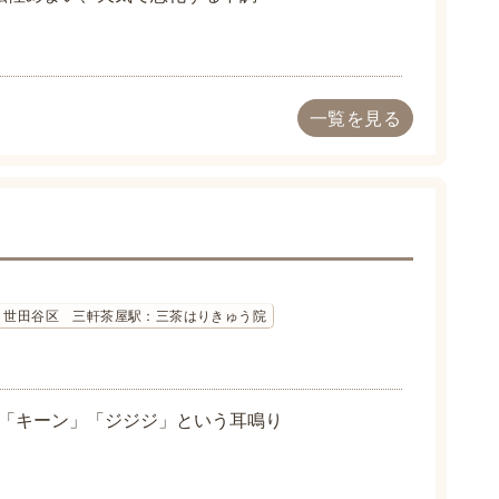
一覧を見る
世田谷区 三軒茶屋駅：三茶はりきゅう院
「キーン」「ジジジ」という耳鳴り