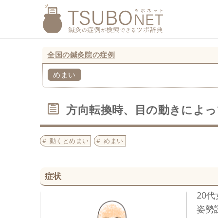
全国の鍼灸院の症例
めまい
方向転換時、目の動きによっ
動くとめまい
めまい
症状
20
姿勢