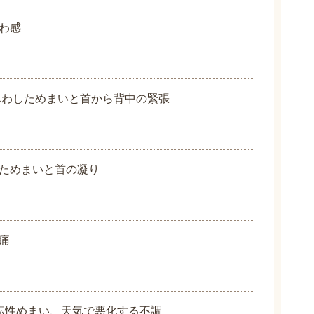
わ感
ふわしためまいと首から背中の緊張
ためまいと首の凝り
痛
転性めまい、天気で悪化する不調