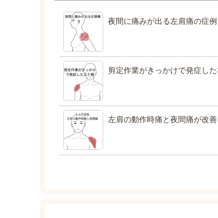
夜間に痛みが出る左肩痛の症例
剪定作業がきっかけで発症した
左肩の動作時痛と夜間痛が改善