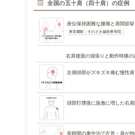
全国の五十肩（四十肩）の症例
座位保持困難な腰痛と肩関節挙
東室蘭駅：すのさき鍼灸整骨院
右肩後面の強張りと動作時痛の
左側頭部がズキズキ痛む慢性肩
頭部打撲後に急激に増した右肩
長時間の車中泊で左首・肩が拘