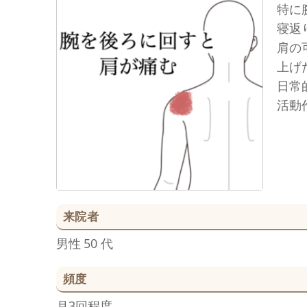
特に
寝返
肩の
上げ
日常
活動
来院者
男性
50 代
頻度
月3回程度