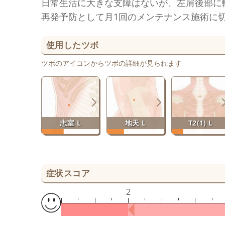
日常生活に大きな支障はないが、左肩後部に
再発予防として月1回のメンテナンス施術に
使用したツボ
ツボのアイコンからツボの詳細が見られます
志室 L
地天 L
T2(1) L
症状スコア
2