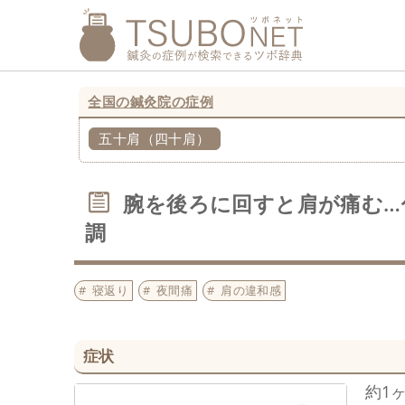
全国の鍼灸院の症例
五十肩（四十肩）
腕を後ろに回すと肩が痛む…
調
寝返り
夜間痛
肩の違和感
症状
約1