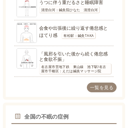
うつに伴う重だるさと睡眠障害
清澄白河：鍼灸院ひなた 清澄白河
会食や出張後に繰り返す倦怠感と
ほてり感
有松駅：鍼灸TAKA
「風邪を引いた後から続く倦怠感
と食欲不振」
名古屋市営地下鉄 東山線 池下駅/名古
屋市千種区：えだは鍼灸マッサージ院
一覧を見る
全国の不眠の症例