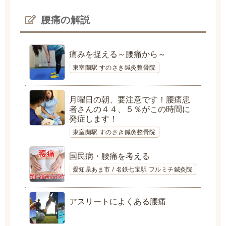
腰痛の解説
痛みを捉える～腰痛から～
東室蘭駅 すのさき鍼灸整骨院
月曜日の朝、要注意です！腰痛患
者さんの４４、５％がこの時間に
発症します！
東室蘭駅 すのさき鍼灸整骨院
国民病・腰痛を考える
愛知県あま市 / 名鉄七宝駅 フルミチ鍼灸院
アスリートによくある腰痛