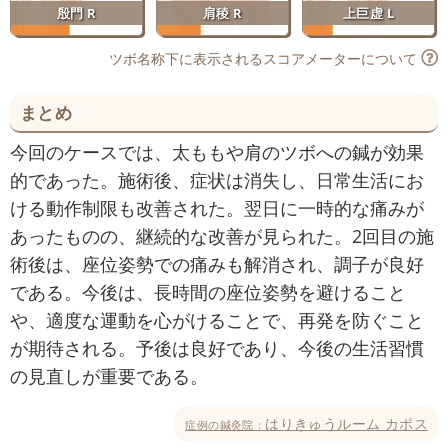
殷門 R
肩稜 R
上巨虚 L
ツボ名称下に表示されるスコアメーターについて
まとめ
今回のケースでは、太ももや肩のツボへの鍼が効果
的であった。施術後、症状は消失し、日常生活にお
ける動作制限も改善された。翌日に一時的な痛みが
あったものの、継続的な改善が見られた。2回目の施
術後は、座位姿勢での痛みも解消され、調子が良好
である。今後は、長時間の座位姿勢を避けること
や、適度な運動を心がけることで、再発を防ぐこと
が期待される。予後は良好であり、今後の生活習慣
の見直しが重要である。
はりきゅうルーム カポス
症例の鍼灸院：