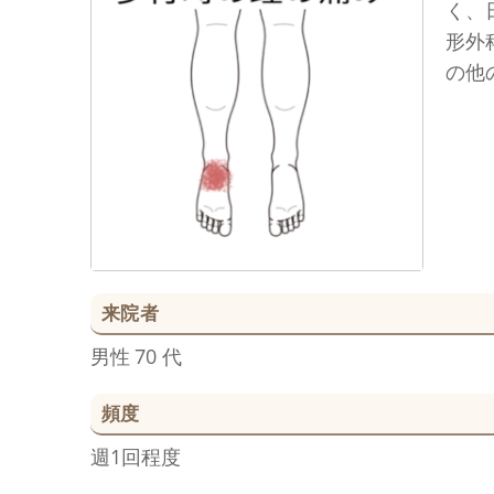
く、
形外
の他
来院者
男性
70 代
頻度
週1回程度