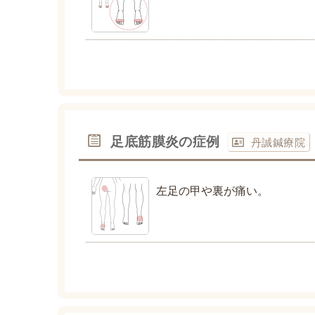
足底筋膜炎の症例
丹誠鍼療院
左足の甲や裏が痛い。