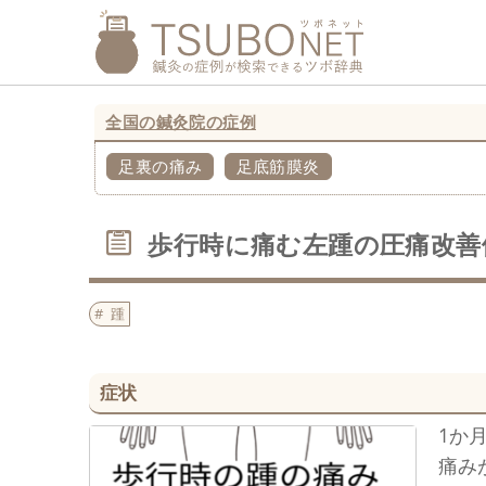
全国の鍼灸院の症例
足裏の痛み
足底筋膜炎
歩行時に痛む左踵の圧痛改善
踵
症状
1か
痛み