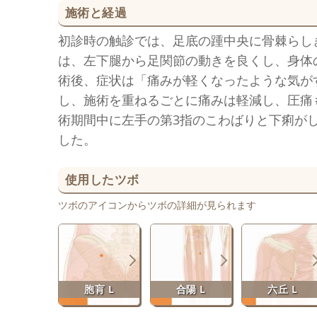
施術と経過
初診時の触診では、足底の踵中央に骨棘らし
は、左下腿から足関節の動きを良くし、身体
術後、症状は「痛みが軽くなったような気が
し、施術を重ねるごとに痛みは軽減し、圧痛
術期間中に左手の第3指のこわばりと下痢が
した。
使用したツボ
ツボのアイコンからツボの詳細が見られます
胞肓 L
合陽 L
六丘 L