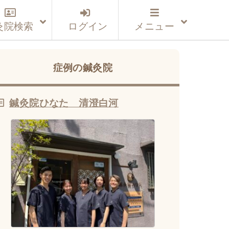
灸院検索
ログイン
メニュー
症例の鍼灸院
鍼灸院ひなた 清澄白河