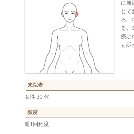
に原
じて
る。
る。
療は
も訴
来院者
女性
30 代
頻度
週1回程度