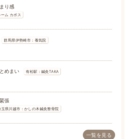
まり感
ーム カポス
群馬県伊勢崎市：養気院
とめまい
有松駅：鍼灸TAKA
緊張
埼玉県川越市：かしの木鍼灸整骨院
一覧を見る