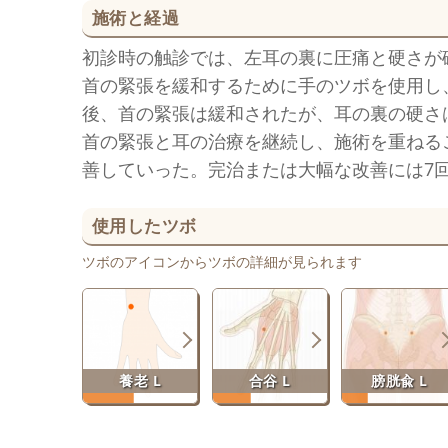
施術と経過
初診時の触診では、左耳の裏に圧痛と硬さが
首の緊張を緩和するために手のツボを使用し
後、首の緊張は緩和されたが、耳の裏の硬さ
首の緊張と耳の治療を継続し、施術を重ねる
善していった。完治または大幅な改善には7
使用したツボ
ツボのアイコンからツボの詳細が見られます
養老 L
合谷 L
膀胱兪 L