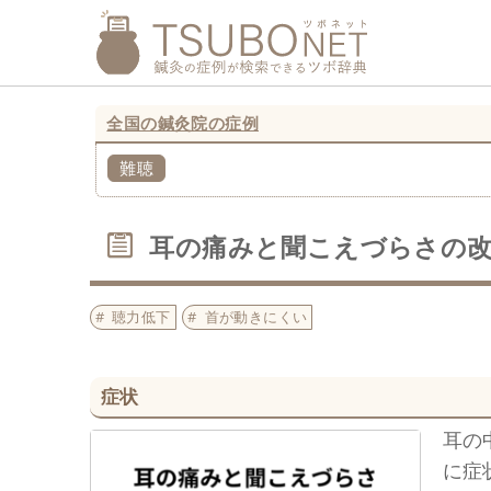
全国の鍼灸院の症例
難聴
耳の痛みと聞こえづらさの
聴力低下
首が動きにくい
症状
耳の
に症